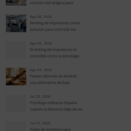
solución estratégica para
controlar los costes en las
pymes
Ago 06, 2026
Renting de impresoras como
solución para controlar los
costes de impresión en las
pymes
Ago 06, 2026
El renting de impresoras se
consolida como la estrategia
clave para optimizar los costes
operativos en las pequeñas y
Ago 04, 2026
medianas empresas
Pilates reformer en Madrid:
una alternativa de bajo
impacto para mejorar postura,
fuerza y movilidad
Jul 23, 2026
Psicólogo online en España
cuándo la distancia deja de ser
una barrera para empezar
terapia
Jul 23, 2026
Viajes de incentivo para