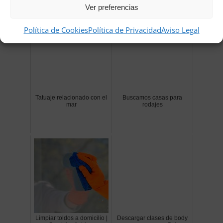
Relacionados
Ver preferencias
Política de Cookies
Política de Privacidad
Aviso Legal
Tatuaje relacionado con el
Buscamos casas para
mar
rodajes
Limpiar toldos a domicilio |
Descargar clases de body