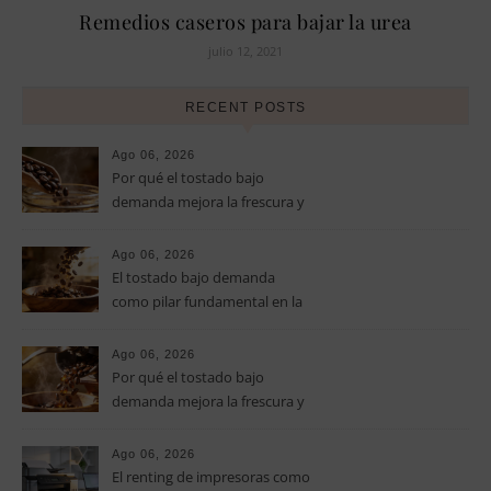
Remedios caseros para bajar la urea
julio 12, 2021
RECENT POSTS
Ago 06, 2026
Por qué el tostado bajo
demanda mejora la frescura y
el aroma del café de
especialidad
Ago 06, 2026
El tostado bajo demanda
como pilar fundamental en la
calidad del café de especialidad
Ago 06, 2026
Por qué el tostado bajo
demanda mejora la frescura y
el aroma del café de
especialidad
Ago 06, 2026
El renting de impresoras como