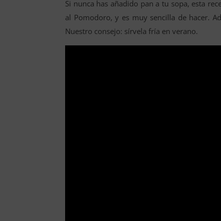
Si nunca has añadido pan a tu sopa, esta rece
al Pomodoro, y es muy sencilla de hacer. A
Nuestro consejo: sírvela fría en verano.