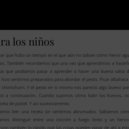
ra los niños
dar que hubo un tiempo en el que aún no sabían cómo hervir ag
mos. También recordamos que una vez que aprendimos a hacerl
caba que podíamos pasar a aprender a hacer una buena salsa 
 hizo sentirnos preparados para abordar el pesto. Picar albahaca
un chimichurri. Y el pesto en sí mismo nos pareció algo bueno pa
amos a continuación. Cuando supimos cómo batir los huevos, n
ta de pastel. Y así sucesivamente.
amos leer una receta sin sentirnos abrumados. Sabíamos có
amos distinguir entre una cocción a fuego lento y un hervo
sino también lo rápido que las cosas pueden pasar de ahí a est