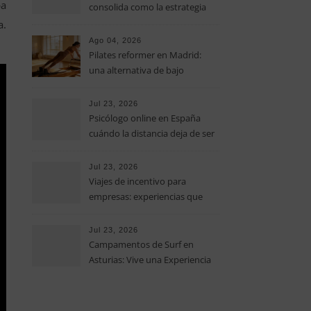
pa
consolida como la estrategia
clave para optimizar los costes
a.
operativos en las pequeñas y
Ago 04, 2026
medianas empresas
Pilates reformer en Madrid:
una alternativa de bajo
impacto para mejorar postura,
fuerza y movilidad
Jul 23, 2026
Psicólogo online en España
cuándo la distancia deja de ser
una barrera para empezar
terapia
Jul 23, 2026
Viajes de incentivo para
empresas: experiencias que
fortalecen equipos más allá de
la oficina
Jul 23, 2026
Campamentos de Surf en
Asturias: Vive una Experiencia
Inolvidable este Verano