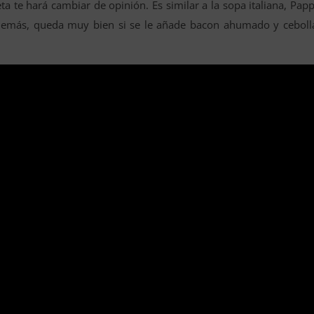
ta te hará cambiar de opinión. Es similar a la sopa italiana, Pap
demás, queda muy bien si se le añade bacon ahumado y ceboll