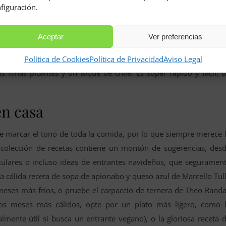
figuración.
y bajas en calorías, con una crujiente tostada de masa madre pa
ta fácil está lista en sólo quince minutos, por lo que es perfec
Aceptar
Ver preferencias
inoamericano. Nuestra receta no contiene gluten y utiliza dorada, 
Política de Cookies
Política de Privacidad
Aviso Legal
limas picantes y un toque de chile. Es súper rápido y fácil, 
n casa
e marcar el tono de toda la comida, por lo que siempre merece 
 colección de recetas contiene un montón de sugerencias, des
culares o incluso ideas de entrantes navideños, que seguramen
 cálida receta de sopa de apionabo y queso azul de Marcello Tul
 meses más fríos, o pruebe el carpaccio de ternera de Theo Randa
los meses más cálidos, opte por un plato más ligero, como 
mente útil si busca un entrante vegano), o la gloriosa receta 