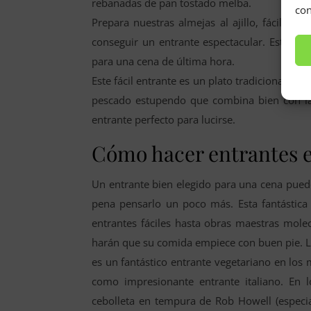
rebanadas de pan tostado melba.
con
Prepara nuestras almejas al ajillo, fáciles 
conseguir un entrante espectacular. Esta rece
para una cena de última hora.
Este fácil entrante es un plato tradicional lat
pescado estupendo que combina bien con las 
entrante perfecto para lucirse.
Cómo hacer entrantes e
Un entrante bien elegido para una cena pued
pena pensarlo un poco más. Esta fantástica
entrantes fáciles hasta obras maestras mole
harán que su comida empiece con buen pie. La
es un fantástico entrante vegetariano en los
como impresionante entrante italiano. En 
cebolleta en tempura de Rob Howell (especial