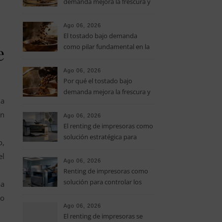
demanda mejora la frescura y
el aroma del café de
especialidad
Ago 06, 2026
El tostado bajo demanda
e
como pilar fundamental en la
calidad del café de especialidad
Ago 06, 2026
Por qué el tostado bajo
demanda mejora la frescura y
la
el aroma del café de
especialidad
un
Ago 06, 2026
El renting de impresoras como
solución estratégica para
o,
controlar los costes en las
el
pymes
Ago 06, 2026
Renting de impresoras como
solución para controlar los
oa
costes de impresión en las
so
pymes
Ago 06, 2026
El renting de impresoras se