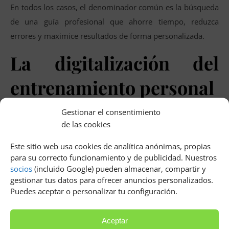
En todos los casos, el denominador común es la búsqueda
de una guía profesional que ahorre tiempo, reduzca
errores y maximice resultados de forma personalizada.
La digitalización del
entrenamiento personal
Cómo la tecnología facilita el
Gestionar el consentimiento
de las cookies
acceso a rutinas
Este sitio web usa cookies de analítica anónimas, propias
profesionales
para su correcto funcionamiento y de publicidad. Nuestros
socios
(incluido Google) pueden almacenar, compartir y
La revolución digital ha hecho posible que el servicio de
gestionar tus datos para ofrecer anuncios personalizados.
Puedes aceptar o personalizar tu configuración.
entrenador personal amplíe su alcance gracias a
plataformas virtuales, aplicaciones móviles y entornos
Aceptar
interactivos de seguimiento. Hoy en día, no es