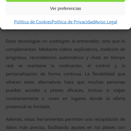
imprescindible asistir a un gimnasio para entrenar de
Ver preferencias
forma guiada. Existen múltiples herramientas que
permiten mantener el acompañamiento profesional esté
Política de Cookies
Política de Privacidad
Aviso Legal
donde esté el cliente.
Estas tecnologías no sustituyen al entrenador, sino que lo
complementan. Mediante vídeos explicativos, medición de
progresos, recordatorios automáticos y chats en tiempo
real se mantiene la motivación, el control y la
personalización de forma continua. La flexibilidad que
ofrecen estas alternativas hace que muchas personas
puedan acceder a planes eficaces, incluso si viajan
constantemente o viven en lugares donde la oferta
presencial es limitada.
Además, estas herramientas permiten una recopilación de
datos más precisa, facilitando ajustes en los planes con