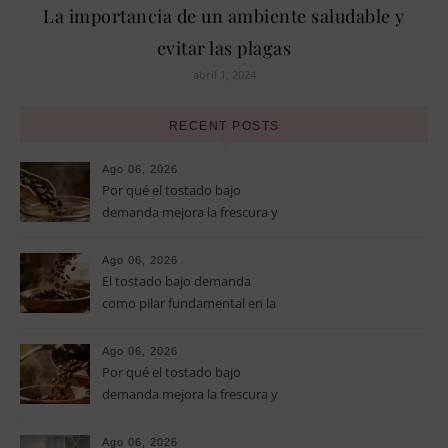
La importancia de un ambiente saludable y
evitar las plagas
abril 1, 2024
RECENT POSTS
Ago 06, 2026
Por qué el tostado bajo
demanda mejora la frescura y
el aroma del café de
especialidad
Ago 06, 2026
El tostado bajo demanda
como pilar fundamental en la
calidad del café de especialidad
Ago 06, 2026
Por qué el tostado bajo
demanda mejora la frescura y
el aroma del café de
especialidad
Ago 06, 2026