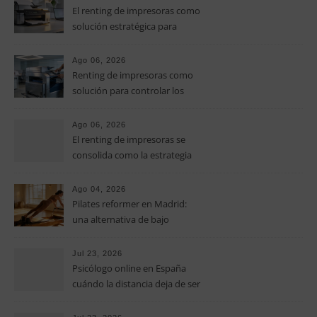
El renting de impresoras como
solución estratégica para
controlar los costes en las
pymes
Ago 06, 2026
Renting de impresoras como
solución para controlar los
costes de impresión en las
pymes
Ago 06, 2026
El renting de impresoras se
consolida como la estrategia
clave para optimizar los costes
operativos en las pequeñas y
Ago 04, 2026
medianas empresas
Pilates reformer en Madrid:
una alternativa de bajo
impacto para mejorar postura,
fuerza y movilidad
Jul 23, 2026
Psicólogo online en España
cuándo la distancia deja de ser
una barrera para empezar
terapia