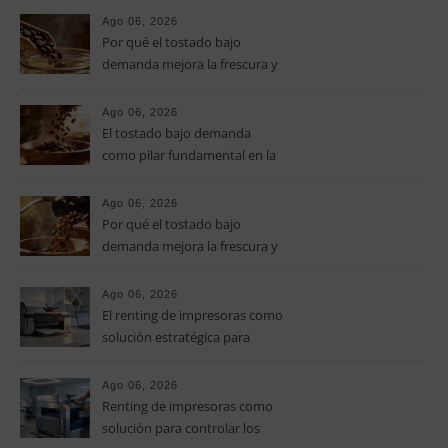
Ago 06, 2026
Por qué el tostado bajo
demanda mejora la frescura y
el aroma del café de
especialidad
Ago 06, 2026
El tostado bajo demanda
como pilar fundamental en la
calidad del café de especialidad
Ago 06, 2026
Por qué el tostado bajo
demanda mejora la frescura y
el aroma del café de
especialidad
Ago 06, 2026
El renting de impresoras como
solución estratégica para
controlar los costes en las
pymes
Ago 06, 2026
Renting de impresoras como
solución para controlar los