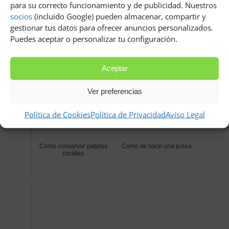
para su correcto funcionamiento y de publicidad. Nuestros
socios
(incluido Google) pueden almacenar, compartir y
Manualidades contra el
Importancia creciente de la
gestionar tus datos para ofrecer anuncios personalizados.
estrés, actividades
fisioterapia del suelo
creativas que te ayudan a
pélvico en el bienestar
Puedes aceptar o personalizar tu configuración.
ser feliz
integral
Aceptar
Ver preferencias
Política de Cookies
Política de Privacidad
Aviso Legal
Como conservar patatas
Como se hace una polea
cocidas