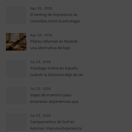
costes de impresión en las
pymes
Ago 06, 2026
El renting de impresoras se
consolida como la estrategia
clave para optimizar los costes
operativos en las pequeñas y
Ago 04, 2026
medianas empresas
Pilates reformer en Madrid:
una alternativa de bajo
impacto para mejorar postura,
fuerza y movilidad
Jul 23, 2026
Psicólogo online en España
cuándo la distancia deja de ser
una barrera para empezar
terapia
Jul 23, 2026
Viajes de incentivo para
empresas: experiencias que
fortalecen equipos más allá de
la oficina
Jul 23, 2026
Campamentos de Surf en
Asturias: Vive una Experiencia