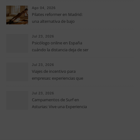
operativos en las pequeñas y
Ago 04, 2026
medianas empresas
Pilates reformer en Madrid:
una alternativa de bajo
impacto para mejorar postura,
fuerza y movilidad
Jul 23, 2026
Psicólogo online en España
cuándo la distancia deja de ser
una barrera para empezar
terapia
Jul 23, 2026
Viajes de incentivo para
empresas: experiencias que
fortalecen equipos más allá de
la oficina
Jul 23, 2026
Campamentos de Surf en
Asturias: Vive una Experiencia
Inolvidable este Verano