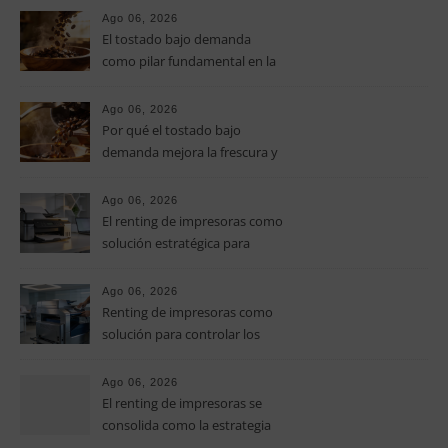
especialidad
Ago 06, 2026
El tostado bajo demanda
como pilar fundamental en la
calidad del café de especialidad
Ago 06, 2026
Por qué el tostado bajo
demanda mejora la frescura y
el aroma del café de
especialidad
Ago 06, 2026
El renting de impresoras como
solución estratégica para
controlar los costes en las
pymes
Ago 06, 2026
Renting de impresoras como
solución para controlar los
costes de impresión en las
pymes
Ago 06, 2026
El renting de impresoras se
consolida como la estrategia
clave para optimizar los costes