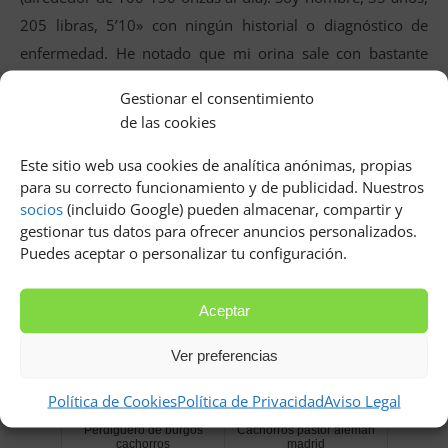
205 libras, 5’10» con ningún historial o diagnóstico de
enfermedad. He notado que mi orina sale con bastante
fuerza pero como me he preocupado por las burbujas me
Gestionar el consentimiento
siento y trato de dejarla salir lentamente. Sigo viendo
de las cookies
algunas burbujas en el borde del recipiente que se
Este sitio web usa cookies de analítica anónimas, propias
acumulan y luego se disipan con bastante rapidez. ¿Debo
para su correcto funcionamiento y de publicidad. Nuestros
preocuparme?
socios
(incluido Google) pueden almacenar, compartir y
gestionar tus datos para ofrecer anuncios personalizados.
Relacionados
Puedes aceptar o personalizar tu configuración.
Aceptar
Ver preferencias
Política de Cookies
Política de Privacidad
Aviso Legal
Perdiguero de burgos
Cachorros pastor aleman
cachorros
madrid