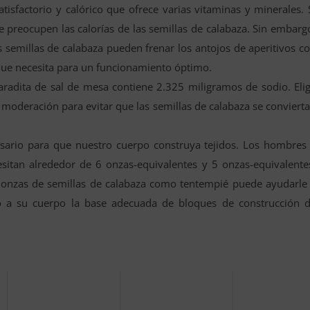
tisfactorio y calórico que ofrece varias vitaminas y minerales. 
e preocupen las calorías de las semillas de calabaza. Sin embarg
s semillas de calabaza pueden frenar los antojos de aperitivos c
n que necesita para un funcionamiento óptimo.
radita de sal de mesa contiene 2.325 miligramos de sodio. Eli
on moderación para evitar que las semillas de calabaza se conviert
esario para que nuestro cuerpo construya tejidos. Los hombres
sitan alrededor de 6 onzas-equivalentes y 5 onzas-equivalente
 onzas de semillas de calabaza como tentempié puede ayudarle
o a su cuerpo la base adecuada de bloques de construcción 