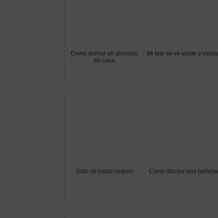
Como drenar un absceso
Mi tele se ve verde y violet
en casa
Gato de patas negras
Como dibujar una ballena