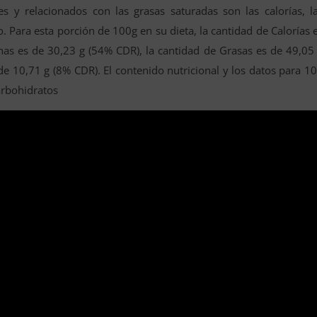
es y relacionados con las grasas saturadas son las calorías, l
o. Para esta porción de 100g en su dieta, la cantidad de Calorías 
nas es de 30,23 g (54% CDR), la cantidad de Grasas es de 49,05
de 10,71 g (8% CDR). El contenido nutricional y los datos para 1
carbohidratos