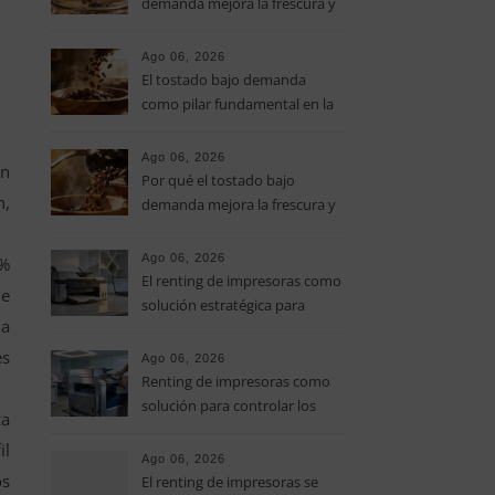
demanda mejora la frescura y
el aroma del café de
especialidad
Ago 06, 2026
El tostado bajo demanda
como pilar fundamental en la
calidad del café de especialidad
Ago 06, 2026
an
Por qué el tostado bajo
n,
demanda mejora la frescura y
el aroma del café de
especialidad
Ago 06, 2026
3%
El renting de impresoras como
de
solución estratégica para
da
controlar los costes en las
pymes
es
Ago 06, 2026
Renting de impresoras como
solución para controlar los
za
costes de impresión en las
il
pymes
Ago 06, 2026
os
El renting de impresoras se