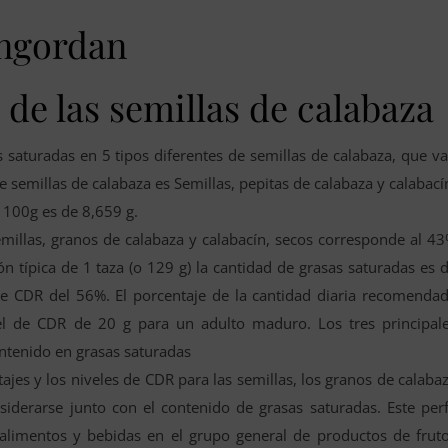
engordan
 de las semillas de calabaza
s saturadas en 5 tipos diferentes de semillas de calabaza, que v
e semillas de calabaza es Semillas, pepitas de calabaza y calabací
 100g es de 8,659 g.
millas, granos de calabaza y calabacín, secos corresponde al 4
n típica de 1 taza (o 129 g) la cantidad de grasas saturadas es 
de CDR del 56%. El porcentaje de la cantidad diaria recomenda
el de CDR de 20 g para un adulto maduro. Los tres principal
ontenido en grasas saturadas
ajes y los niveles de CDR para las semillas, los granos de calaba
siderarse junto con el contenido de grasas saturadas. Este perf
 alimentos y bebidas en el grupo general de productos de frut