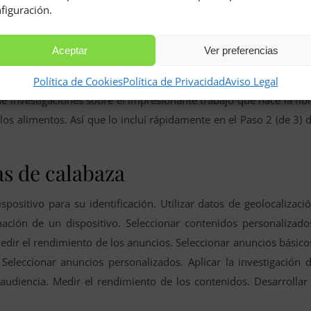
ma, pimienta molida y un puñado de cilantro.
figuración.
 esenciales, las semillas de calabaza son una proteína digerible
por qué la fibra te ayuda a llenarte de forma natural, a mantener
Aceptar
Ver preferencias
estar SUPER saludable. Su cuerpo ama la fibra. Y el Único tipo q
alimentos naturales. Aunque mi libro profundiza en el tema de 
Política de Cookies
Política de Privacidad
Aviso Legal
de investigaciones sobre el impresionante trabajo que hace la fib
os alimentos. Así que lo incluí rápidamente en el Paso 2 (de 3) 
as de calabaza
spositivo para su identificación. Utilizar datos de geolocalizaci
ación de un dispositivo. Seleccionar contenidos personalizado
edir el rendimiento de los anuncios. Seleccionar anuncios básico
Seleccionar anuncios personalizados. Aplicar la investigación 
udiencia. Medir el rendimiento de los contenidos. Desarrollar