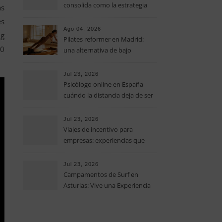
consolida como la estrategia
as
clave para optimizar los costes
es
operativos en las pequeñas y
Ago 04, 2026
 g
medianas empresas
Pilates reformer en Madrid:
00
una alternativa de bajo
impacto para mejorar postura,
fuerza y movilidad
Jul 23, 2026
Psicólogo online en España
cuándo la distancia deja de ser
una barrera para empezar
terapia
Jul 23, 2026
Viajes de incentivo para
empresas: experiencias que
fortalecen equipos más allá de
la oficina
Jul 23, 2026
Campamentos de Surf en
Asturias: Vive una Experiencia
Inolvidable este Verano