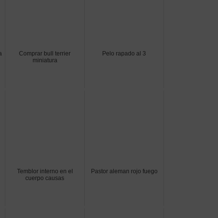
a
Comprar bull terrier
Pelo rapado al 3
miniatura
Temblor interno en el
Pastor aleman rojo fuego
cuerpo causas