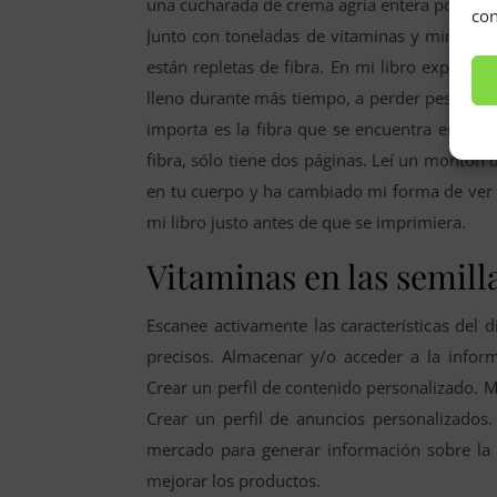
una cucharada de crema agria entera por enci
con
Junto con toneladas de vitaminas y minerales
están repletas de fibra. En mi libro explico 
lleno durante más tiempo, a perder peso y a 
importa es la fibra que se encuentra en los 
fibra, sólo tiene dos páginas. Leí un montón 
en tu cuerpo y ha cambiado mi forma de ver l
mi libro justo antes de que se imprimiera.
Vitaminas en las semill
Escanee activamente las características del di
precisos. Almacenar y/o acceder a la inform
Crear un perfil de contenido personalizado. M
Crear un perfil de anuncios personalizados. 
mercado para generar información sobre la a
mejorar los productos.