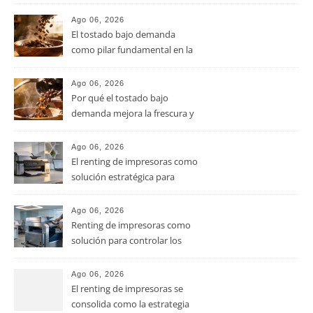
el aroma del café de
especialidad
Ago 06, 2026
El tostado bajo demanda
como pilar fundamental en la
calidad del café de especialidad
Ago 06, 2026
Por qué el tostado bajo
demanda mejora la frescura y
el aroma del café de
especialidad
Ago 06, 2026
El renting de impresoras como
solución estratégica para
controlar los costes en las
pymes
Ago 06, 2026
Renting de impresoras como
solución para controlar los
costes de impresión en las
pymes
Ago 06, 2026
El renting de impresoras se
consolida como la estrategia