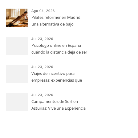
clave para optimizar los costes
operativos en las pequeñas y
Ago 04, 2026
medianas empresas
Pilates reformer en Madrid:
una alternativa de bajo
impacto para mejorar postura,
fuerza y movilidad
Jul 23, 2026
Psicólogo online en España
cuándo la distancia deja de ser
una barrera para empezar
terapia
Jul 23, 2026
Viajes de incentivo para
empresas: experiencias que
fortalecen equipos más allá de
la oficina
Jul 23, 2026
Campamentos de Surf en
Asturias: Vive una Experiencia
Inolvidable este Verano