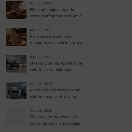
especialidad
Ago 06, 2026
El tostado bajo demanda
como pilar fundamental en la
calidad del café de especialidad
Ago 06, 2026
Por qué el tostado bajo
demanda mejora la frescura y
el aroma del café de
especialidad
Ago 06, 2026
El renting de impresoras como
solución estratégica para
controlar los costes en las
pymes
Ago 06, 2026
Renting de impresoras como
solución para controlar los
costes de impresión en las
pymes
Ago 06, 2026
El renting de impresoras se
consolida como la estrategia
clave para optimizar los costes