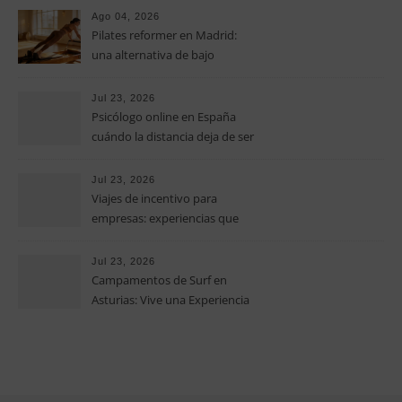
operativos en las pequeñas y
Ago 04, 2026
medianas empresas
Pilates reformer en Madrid:
una alternativa de bajo
impacto para mejorar postura,
fuerza y movilidad
Jul 23, 2026
Psicólogo online en España
cuándo la distancia deja de ser
una barrera para empezar
terapia
Jul 23, 2026
Viajes de incentivo para
empresas: experiencias que
fortalecen equipos más allá de
la oficina
Jul 23, 2026
Campamentos de Surf en
Asturias: Vive una Experiencia
Inolvidable este Verano