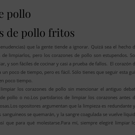
e pollo
 de pollo fritos
enudencias) que la gente tiende a ignorar. Quizá sea el hecho 
s de limpiarlos, pero los corazones de pollo son estupendos. S
ar, y son fáciles de cocinar y casi a prueba de fallos. El corazón 
 un poco de tiempo, pero es fácil. Sólo tienes que seguir esta gu
 en poco tiempo.
limpiar los corazones de pollo sin mencionar el antiguo deba
 de pollo o no.Los partidarios de limpiar los corazones antes 
igiosas.Los opositores argumentan que la limpieza es redundante 
sos sanguíneos se quemarán, y la sangre coagulada se vuelve líqui
 así que para qué molestarse.Para mí, siempre elegiré limpiar l