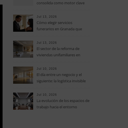
consolida como motor clave
del turismo sostenible en las
Islas Baleares
Jul 13, 2026
Cómo elegir servicios
funerarios en Granada que
unan profesionalidad y la
máxima calidez humana
Jul 13, 2026
El sector de la reforma de
viviendas unifamiliares en
Valencia impulsa la
actualización del parque
Jul 10, 2026
residencial
El día entre un negocio y el
siguiente: la logística invisible
para vaciar locales y preparar
espacios comerciales en Reus
Jul 10, 2026
La evolución de los espacios de
trabajo hacia el entorno
multimedia y los platós
corporativos