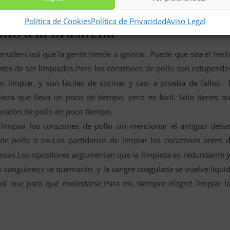
Política de Cookies
Política de Privacidad
Aviso Legal
lo a la brasileña
enudencias) que la gente tiende a ignorar. Puede que sea el hec
ntes de ser limpiados.Pero los corazones de pollo son estupendo
n limpiar, y son fáciles de cocinar y casi a prueba de fallos. 
eza que lleva un poco de tiempo, pero es fácil. Sólo tienes q
corazón de pollo en poco tiempo.
limpiar los corazones de pollo sin mencionar el antiguo deba
 de pollo o no.Los partidarios de limpiar los corazones antes 
igiosas.Los opositores argumentan que la limpieza es redundante 
sos sanguíneos se quemarán, y la sangre coagulada se vuelve líqui
 así que para qué molestarse.Para mí, siempre elegiré limpiar l