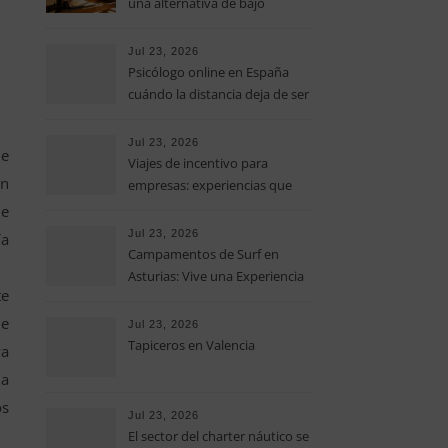
una alternativa de bajo
impacto para mejorar postura,
fuerza y movilidad
Jul 23, 2026
Psicólogo online en España
cuándo la distancia deja de ser
una barrera para empezar
terapia
Jul 23, 2026
de
Viajes de incentivo para
on
empresas: experiencias que
fortalecen equipos más allá de
de
la oficina
Jul 23, 2026
ía
Campamentos de Surf en
Asturias: Vive una Experiencia
te
Inolvidable este Verano
de
Jul 23, 2026
Tapiceros en Valencia
ya
da
os
Jul 23, 2026
El sector del charter náutico se