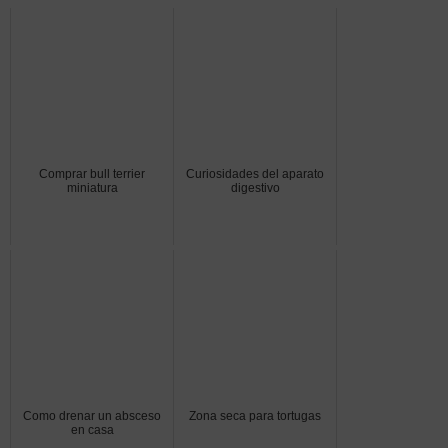
Comprar bull terrier
Curiosidades del aparato
miniatura
digestivo
Como drenar un absceso
Zona seca para tortugas
en casa