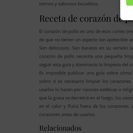
tiernos y sabrosos bocaditos.
Receta de corazón de pol
El corazón de pollo es uno de esos cortes (m
de que no tienen un aspecto tan apetecible a
Son deliciosos. Son baratos en su versión si
corazón de pollo necesita una pequeña limpi
seguir esta guía y dominarás la limpieza del 
Es imposible publicar una guía sobre cómo 
sobre si es necesario limpiar los corazones
usarlos lo hacen por razones estéticas o rel
que la grasa se derretirá en el fuego, los va
en el calor y fluirá fuera de los corazones,
corazones antes de usarlos.
Relacionados