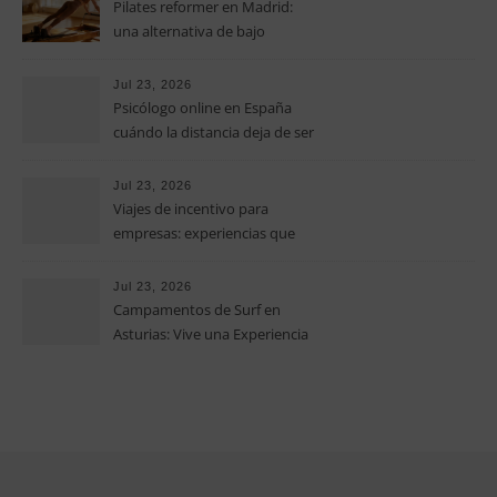
medianas empresas
Pilates reformer en Madrid:
una alternativa de bajo
impacto para mejorar postura,
fuerza y movilidad
Jul 23, 2026
Psicólogo online en España
cuándo la distancia deja de ser
una barrera para empezar
terapia
Jul 23, 2026
Viajes de incentivo para
empresas: experiencias que
fortalecen equipos más allá de
la oficina
Jul 23, 2026
Campamentos de Surf en
Asturias: Vive una Experiencia
Inolvidable este Verano