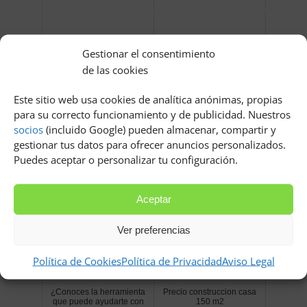
Gestionar el consentimiento
de las cookies
Este sitio web usa cookies de analítica anónimas, propias
para su correcto funcionamiento y de publicidad. Nuestros
Autónomo en España: guía
Empresa de transportes,
socios
(incluido Google) pueden almacenar, compartir y
para trabajar por cuenta
clave para hacer tus envíos
gestionar tus datos para ofrecer anuncios personalizados.
propia
con seguridad
Puedes aceptar o personalizar tu configuración.
Aceptar
Ver preferencias
Política de Cookies
Política de Privacidad
Aviso Legal
¿Conoces la herramienta
Precio construccion casa
que puede ayudarte con
150 m2