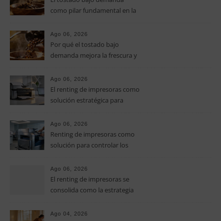
como pilar fundamental en la
calidad del café de especialidad
Ago 06, 2026
Por qué el tostado bajo
demanda mejora la frescura y
el aroma del café de
especialidad
Ago 06, 2026
El renting de impresoras como
solución estratégica para
controlar los costes en las
pymes
Ago 06, 2026
Renting de impresoras como
solución para controlar los
costes de impresión en las
pymes
Ago 06, 2026
El renting de impresoras se
consolida como la estrategia
clave para optimizar los costes
operativos en las pequeñas y
Ago 04, 2026