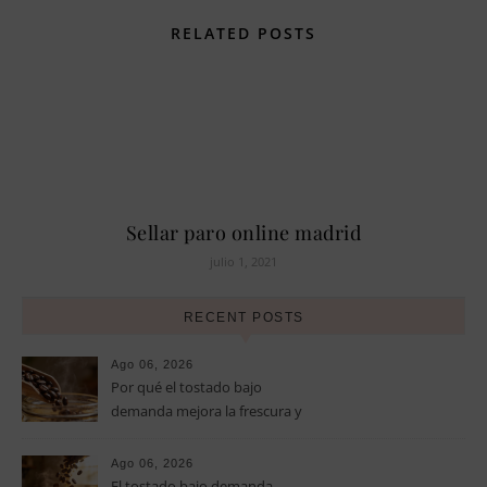
RELATED POSTS
Sellar paro online madrid
julio 1, 2021
RECENT POSTS
Ago 06, 2026
Por qué el tostado bajo
demanda mejora la frescura y
el aroma del café de
especialidad
Ago 06, 2026
El tostado bajo demanda