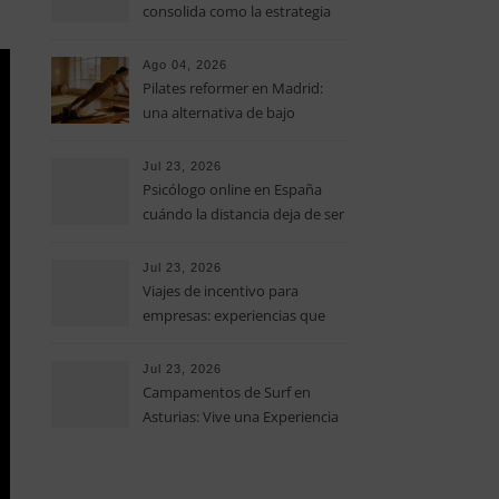
consolida como la estrategia
clave para optimizar los costes
operativos en las pequeñas y
Ago 04, 2026
medianas empresas
Pilates reformer en Madrid:
una alternativa de bajo
impacto para mejorar postura,
fuerza y movilidad
Jul 23, 2026
Psicólogo online en España
cuándo la distancia deja de ser
una barrera para empezar
terapia
Jul 23, 2026
Viajes de incentivo para
empresas: experiencias que
fortalecen equipos más allá de
la oficina
Jul 23, 2026
Campamentos de Surf en
Asturias: Vive una Experiencia
Inolvidable este Verano