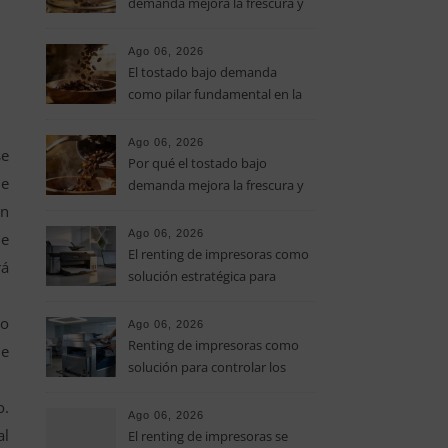
demanda mejora la frescura y
el aroma del café de
especialidad
Ago 06, 2026
El tostado bajo demanda
como pilar fundamental en la
calidad del café de especialidad
Ago 06, 2026
se
Por qué el tostado bajo
ue
demanda mejora la frescura y
el aroma del café de
ón
especialidad
Ago 06, 2026
de
El renting de impresoras como
rá
solución estratégica para
controlar los costes en las
pymes
eo
Ago 06, 2026
Renting de impresoras como
de
solución para controlar los
costes de impresión en las
o.
pymes
Ago 06, 2026
al
El renting de impresoras se