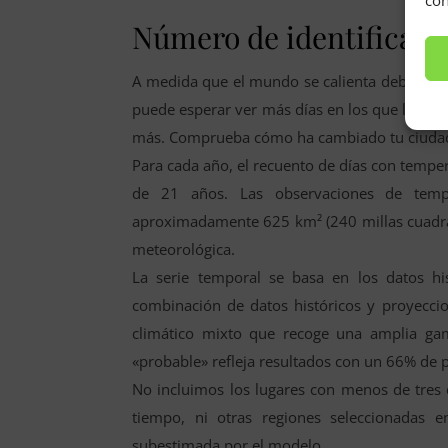
Número de identificaci
A medida que el mundo se calienta debido al
puede esperar ver más días en los que las te
más. Comprueba cómo ha cambiado tu ciudad 
Para cada año, el recuento de días con tempe
de 21 años. Las observaciones de tem
aproximadamente 625 km² (240 millas cuadrada
meteorológica.
La serie temporal se basa en los datos h
combinación de datos históricos y proyecci
climático mixto que recoge una amplia gam
«probable» refleja resultados con un 66% de p
No incluimos los lugares con menos de tres
tiempo, ni otras regiones seleccionadas 
subestimada por el modelo.