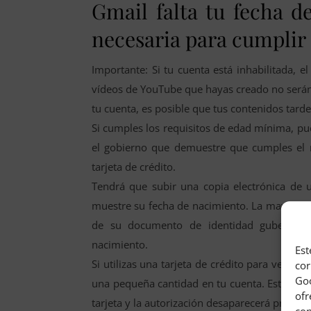
Gmail falta tu fecha d
necesaria para cumplir 
Importante: Si tu cuenta está inhabilitada, 
vídeos de YouTube que hayas creado no serán vi
tu cuenta, es posible que tus contenidos tarde
Si cumples los requisitos de edad mínima, pu
el gobierno que demuestre que cumples el r
tarjeta de crédito.
Tendrá que subir una copia electrónica de 
muestre su fecha de nacimiento. La mayoría d
de su documento de identidad gubernamen
nacimiento.
Est
Si utilizas una tarjeta de crédito para verifi
cor
Goo
una pequeña cantidad en tu cuenta. Esto comp
ofr
tarjeta y la autorización desaparecerá pronto.
con