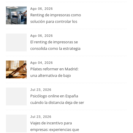
controlar los costes en las
pymes
Ago 06, 2026
Renting de impresoras como
solución para controlar los
costes de impresión en las
pymes
Ago 06, 2026
El renting de impresoras se
consolida como la estrategia
clave para optimizar los costes
operativos en las pequeñas y
Ago 04, 2026
medianas empresas
Pilates reformer en Madrid:
una alternativa de bajo
impacto para mejorar postura,
fuerza y movilidad
Jul 23, 2026
Psicólogo online en España
cuándo la distancia deja de ser
una barrera para empezar
terapia
Jul 23, 2026
Viajes de incentivo para
empresas: experiencias que