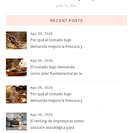
julio 19, 2021
RECENT POSTS
Ago 06, 2026
Por qué el tostado bajo
demanda mejora la frescura y
el aroma del café de
especialidad
Ago 06, 2026
El tostado bajo demanda
como pilar fundamental en la
calidad del café de especialidad
Ago 06, 2026
Por qué el tostado bajo
demanda mejora la frescura y
el aroma del café de
especialidad
Ago 06, 2026
El renting de impresoras como
solución estratégica para