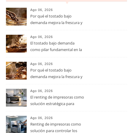
Ago 06, 2026
Por qué el tostado bajo
demanda mejora la frescura y
el aroma del café de
especialidad
Ago 06, 2026
El tostado bajo demanda
como pilar fundamental en la
calidad del café de especialidad
Ago 06, 2026
Por qué el tostado bajo
demanda mejora la frescura y
el aroma del café de
especialidad
Ago 06, 2026
El renting de impresoras como
solución estratégica para
controlar los costes en las
pymes
Ago 06, 2026
Renting de impresoras como
solución para controlar los