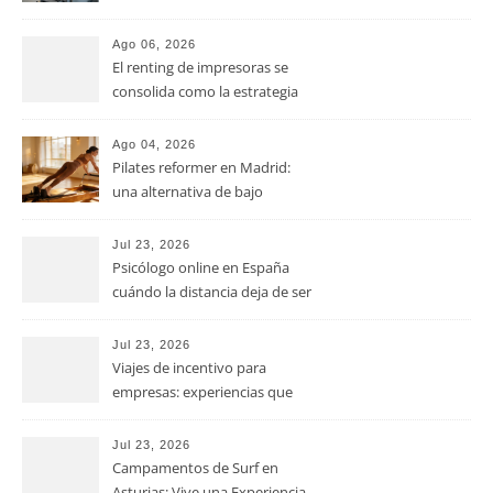
costes de impresión en las
pymes
Ago 06, 2026
El renting de impresoras se
consolida como la estrategia
clave para optimizar los costes
operativos en las pequeñas y
Ago 04, 2026
medianas empresas
Pilates reformer en Madrid:
una alternativa de bajo
impacto para mejorar postura,
fuerza y movilidad
Jul 23, 2026
Psicólogo online en España
cuándo la distancia deja de ser
una barrera para empezar
terapia
Jul 23, 2026
Viajes de incentivo para
empresas: experiencias que
fortalecen equipos más allá de
la oficina
Jul 23, 2026
Campamentos de Surf en
Asturias: Vive una Experiencia