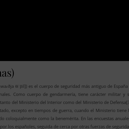
nas)
ˈɡwaɾðja θiˈβil]) es el cuerpo de seguridad más antiguo de España
nales. Como cuerpo de gendarmería, tiene carácter militar y 
d tanto del Ministerio del Interior como del Ministerio de Defensa[
itado, excepto en tiempos de guerra, cuando el Ministerio tiene 
ido coloquialmente como la benemérita. En las encuestas anuale
 por los españoles, seguida de cerca por otras fuerzas de segurid