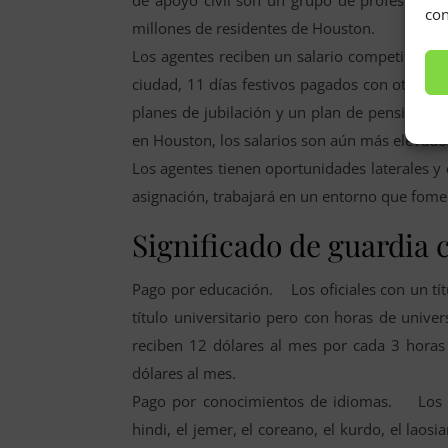
con
millones de residentes de Houston.
Los agentes reciben un salario competitivo c
ciudad, 11 días festivos pagados con otros 3
planes de jubilación y un plan de pensiones c
en Houston, los salarios son aún más elevado
Los agentes tienen oportunidades laterales 
asignación, trabajará en un entorno que foment
Significado de guardia c
Pago por educación. Los oficiales con un tít
título universitario pero con horas de univ
reciben 12 dólares al mes por cada 3 horas
dólares al mes.
Pago por conocimientos de idiomas. Los ag
hindi, el jemer, el coreano, el kurdo, el laosi