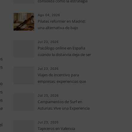
consolida como la estrategia
clave para optimizar los costes
operativos en las pequeñas y
Ago 04, 2026
medianas empresas
Pilates reformer en Madrid:
una alternativa de bajo
impacto para mejorar postura,
fuerza y movilidad
Jul 23, 2026
Psicólogo online en España
cuándo la distancia deja de ser
os
una barrera para empezar
es
terapia
Jul 23, 2026
Viajes de incentivo para
empresas: experiencias que
lo
fortalecen equipos más allá de
es
la oficina
Jul 23, 2026
as
Campamentos de Surf en
te
Asturias: Vive una Experiencia
Inolvidable este Verano
Jul 23, 2026
el
Tapiceros en Valencia