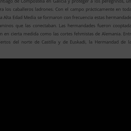
antiago de Compostela en Galicia y proteger a los peregrinos, u
tra los caballeros ladrones. Con el campo prácticamente en tod
 la Alta Edad Media se formaron con frecuencia estas hermandad
caminos que las conectaban. Las hermandades fueron cooptad
an en cierta medida como las cortes fehmistas de Alemania. Ent
ertos del norte de Castilla y de Euskadi, la Hermandad de l