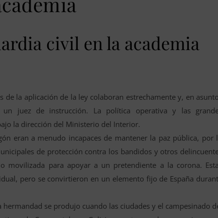
academia
rdia civil en la academia
s de la aplicación de la ley colaboran estrechamente y, en asunt
 un juez de instrucción. La política operativa y las grand
jo la dirección del Ministerio del Interior.
agón eran a menudo incapaces de mantener la paz pública, por 
municipales de protección contra los bandidos y otros delincuent
y o movilizada para apoyar a un pretendiente a la corona. Est
vidual, pero se convirtieron en un elemento fijo de España duran
na hermandad se produjo cuando las ciudades y el campesinado d