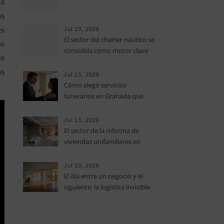
na
as
es
Jul 23, 2026
El sector del charter náutico se
as
consolida como motor clave
re
del turismo sostenible en las
as
Islas Baleares
Jul 13, 2026
Cómo elegir servicios
funerarios en Granada que
unan profesionalidad y la
máxima calidez humana
Jul 13, 2026
El sector de la reforma de
viviendas unifamiliares en
Valencia impulsa la
actualización del parque
Jul 10, 2026
residencial
El día entre un negocio y el
siguiente: la logística invisible
para vaciar locales y preparar
espacios comerciales en Reus