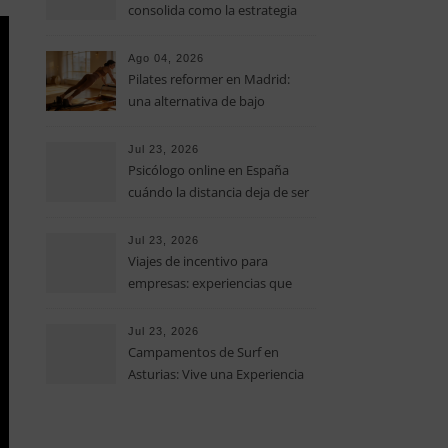
consolida como la estrategia
clave para optimizar los costes
operativos en las pequeñas y
Ago 04, 2026
medianas empresas
Pilates reformer en Madrid:
una alternativa de bajo
impacto para mejorar postura,
fuerza y movilidad
Jul 23, 2026
Psicólogo online en España
cuándo la distancia deja de ser
una barrera para empezar
terapia
Jul 23, 2026
Viajes de incentivo para
empresas: experiencias que
fortalecen equipos más allá de
la oficina
Jul 23, 2026
Campamentos de Surf en
Asturias: Vive una Experiencia
Inolvidable este Verano