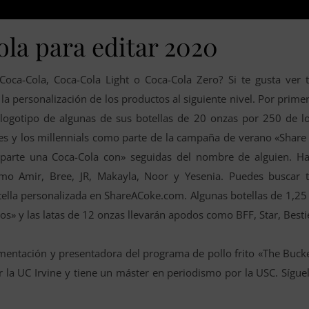
ola para editar 2020
oca-Cola, Coca-Cola Light o Coca-Cola Zero? Si te gusta ver 
la personalización de los productos al siguiente nivel. Por prime
 logotipo de algunas de sus botellas de 20 onzas por 250 de l
s y los millennials como parte de la campaña de verano «Share
mparte una Coca-Cola con» seguidas del nombre de alguien. H
o Amir, Bree, JR, Makayla, Noor y Yesenia. Puedes buscar 
tella personalizada en ShareACoke.com. Algunas botellas de 1,25
gos» y las latas de 12 onzas llevarán apodos como BFF, Star, Besti
limentación y presentadora del programa de pollo frito «The Buck
or la UC Irvine y tiene un máster en periodismo por la USC. Sígue