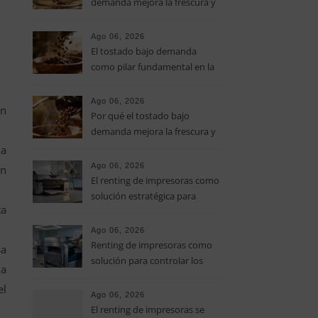
demanda mejora la frescura y
el aroma del café de
especialidad
Ago 06, 2026
El tostado bajo demanda
como pilar fundamental en la
calidad del café de especialidad
Ago 06, 2026
en
Por qué el tostado bajo
demanda mejora la frescura y
el aroma del café de
 a
especialidad
Ago 06, 2026
on
El renting de impresoras como
solución estratégica para
ta
controlar los costes en las
pymes
Ago 06, 2026
Renting de impresoras como
sa
solución para controlar los
la
costes de impresión en las
el
pymes
Ago 06, 2026
El renting de impresoras se