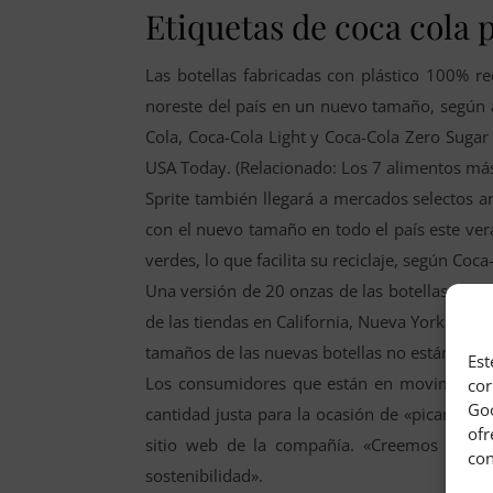
Etiquetas de coca cola p
Las botellas fabricadas con plástico 100% re
noreste del país en un nuevo tamaño, según a
Cola, Coca-Cola Light y Coca-Cola Zero Sugar
USA Today. (Relacionado: Los 7 alimentos má
Sprite también llegará a mercados selectos 
con el nuevo tamaño en todo el país este ver
verdes, lo que facilita su reciclaje, según Coca
Una versión de 20 onzas de las botellas de pl
de las tiendas en California, Nueva York y Te
tamaños de las nuevas botellas no están hecho
Est
Los consumidores que están en movimiento 
cor
Goo
cantidad justa para la ocasión de «picar»», 
ofr
sitio web de la compañía. «Creemos que es
con
sostenibilidad».