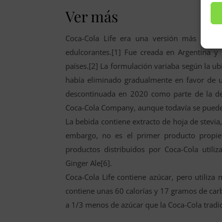
Ver más
Coca-Cola Life era una versión más baja 
edulcorantes.[1] Fue creada en Argentina y
países.[2] La formulación variaba según la ub
había eliminado gradualmente en favor de un
descontinuada en 2020 como parte de la de
Coca-Cola Company, aunque todavía se puede 
La bebida contiene extracto de hoja de stevia,
embargo, no es el primer producto propie
productos distribuidos por Coca-Cola utili
Ginger Ale[6].
Coca-Cola Life contiene azúcar, pero utiliza
contiene unas 60 calorías y 17 gramos de car
a 1/3 menos de azúcar que la Coca-Cola tradic