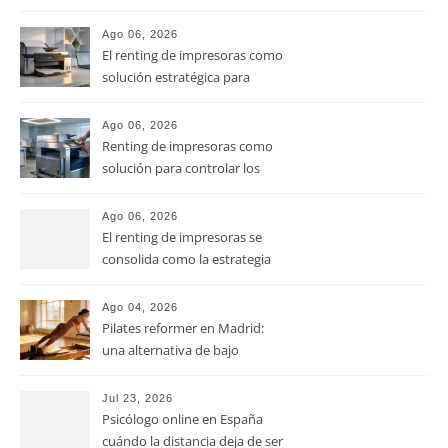
el aroma del café de
especialidad
Ago 06, 2026
El renting de impresoras como
solución estratégica para
controlar los costes en las
pymes
Ago 06, 2026
Renting de impresoras como
solución para controlar los
costes de impresión en las
pymes
Ago 06, 2026
El renting de impresoras se
consolida como la estrategia
clave para optimizar los costes
operativos en las pequeñas y
Ago 04, 2026
medianas empresas
Pilates reformer en Madrid:
una alternativa de bajo
impacto para mejorar postura,
fuerza y movilidad
Jul 23, 2026
Psicólogo online en España
cuándo la distancia deja de ser