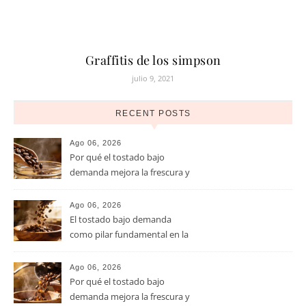
Graffitis de los simpson
julio 9, 2021
RECENT POSTS
Ago 06, 2026
Por qué el tostado bajo
demanda mejora la frescura y
el aroma del café de
especialidad
Ago 06, 2026
El tostado bajo demanda
como pilar fundamental en la
calidad del café de especialidad
Ago 06, 2026
Por qué el tostado bajo
demanda mejora la frescura y