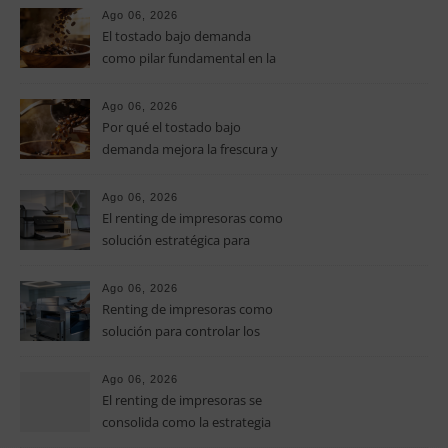
especialidad
Ago 06, 2026
El tostado bajo demanda
como pilar fundamental en la
calidad del café de especialidad
Ago 06, 2026
Por qué el tostado bajo
demanda mejora la frescura y
el aroma del café de
especialidad
Ago 06, 2026
El renting de impresoras como
solución estratégica para
controlar los costes en las
pymes
Ago 06, 2026
Renting de impresoras como
solución para controlar los
costes de impresión en las
pymes
Ago 06, 2026
El renting de impresoras se
consolida como la estrategia
clave para optimizar los costes