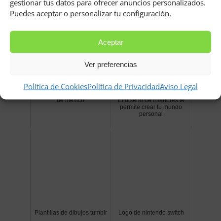
gestionar tus datos para ofrecer anuncios personalizados.
Puedes aceptar o personalizar tu configuración.
Aceptar
Ver preferencias
Política de Cookies
Política de Privacidad
Aviso Legal
Los 10 ultimos presidentes
¿Qué es un hogar para ti?
de mexico
El diseño de interiores te
permite crear tu mundo
personal
Plantillas de dibujos tumblr
Logo de nintendo switch