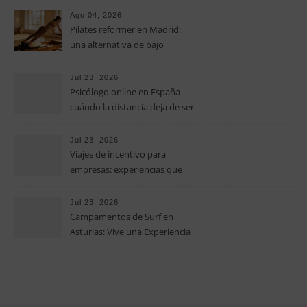
operativos en las pequeñas y
Ago 04, 2026
medianas empresas
Pilates reformer en Madrid:
una alternativa de bajo
impacto para mejorar postura,
fuerza y movilidad
Jul 23, 2026
Psicólogo online en España
cuándo la distancia deja de ser
una barrera para empezar
terapia
Jul 23, 2026
Viajes de incentivo para
empresas: experiencias que
fortalecen equipos más allá de
la oficina
Jul 23, 2026
Campamentos de Surf en
Asturias: Vive una Experiencia
Inolvidable este Verano