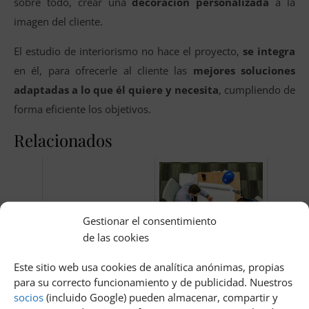
sobre todo, crear una
decoración personalizada
a la
imagen del cliente.
El estudio de interiorismo no hace el proyecto,
se integra
en él, para ofrecerle al cliente las
mejores soluciones
adaptadas a lo que él quiere y necesita
, cumpliendo de
forma eficiente los objetivos.
Relacionados
Gestionar el consentimiento
de las cookies
Este sitio web usa cookies de analítica anónimas, propias
Como aclarar una imagen
El arte de transformar
para su correcto funcionamiento y de publicidad. Nuestros
en word
espacios que contribuyen a
la mejora de la calidad de
socios
(incluido Google) pueden almacenar, compartir y
vida y el entorno