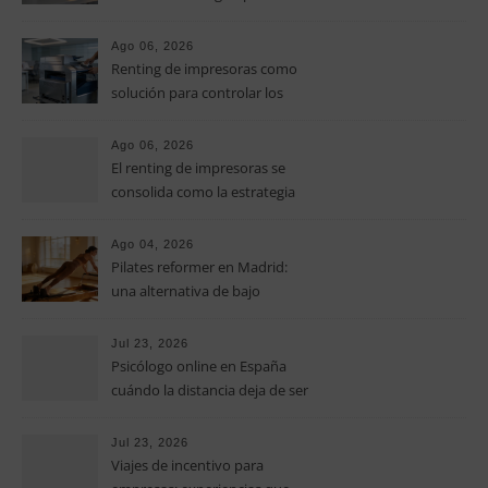
controlar los costes en las
pymes
Ago 06, 2026
Renting de impresoras como
solución para controlar los
costes de impresión en las
pymes
Ago 06, 2026
El renting de impresoras se
consolida como la estrategia
clave para optimizar los costes
operativos en las pequeñas y
Ago 04, 2026
medianas empresas
Pilates reformer en Madrid:
una alternativa de bajo
impacto para mejorar postura,
fuerza y movilidad
Jul 23, 2026
Psicólogo online en España
cuándo la distancia deja de ser
una barrera para empezar
terapia
Jul 23, 2026
Viajes de incentivo para