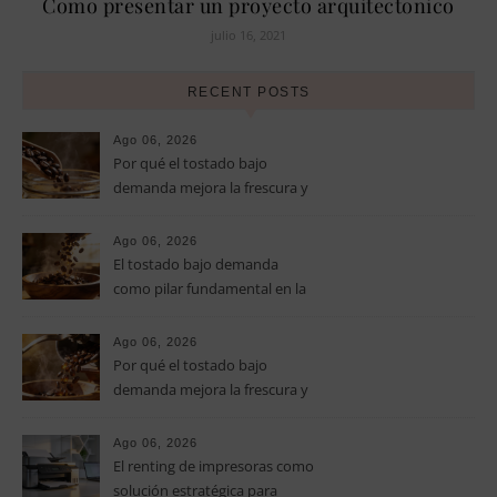
Como presentar un proyecto arquitectonico
julio 16, 2021
RECENT POSTS
Ago 06, 2026
Por qué el tostado bajo
demanda mejora la frescura y
el aroma del café de
especialidad
Ago 06, 2026
El tostado bajo demanda
como pilar fundamental en la
calidad del café de especialidad
Ago 06, 2026
Por qué el tostado bajo
demanda mejora la frescura y
el aroma del café de
especialidad
Ago 06, 2026
El renting de impresoras como
solución estratégica para