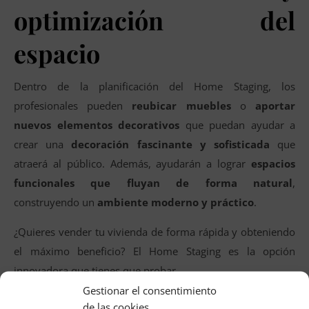
optimización del
espacio
Dentro de la planificación del Home Staging, los
profesionales pueden
reubicar muebles
o
aportar
nuevos elementos decorativos
que puedan ayudar a
crear una
decoración fascinante y sofisticada
que
atraerá al público. Además, ayudarán a lograr
espacios
funcionales que fluyan de forma natural
,
construyendo un
ambiente moderno y práctico
.
¿Quieres vender tu vivienda de forma rápida y obteniendo
el máximo beneficio? El Home Staging es la opción
innovadora que tienes que probar.
Gestionar el consentimiento
Relacionados
de las cookies