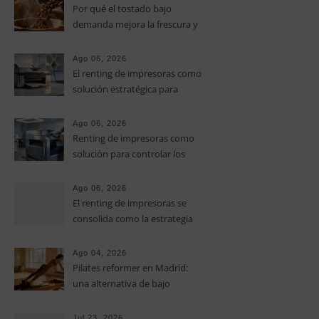
Por qué el tostado bajo
demanda mejora la frescura y
el aroma del café de
especialidad
Ago 06, 2026
El renting de impresoras como
solución estratégica para
controlar los costes en las
pymes
Ago 06, 2026
Renting de impresoras como
solución para controlar los
costes de impresión en las
pymes
Ago 06, 2026
El renting de impresoras se
consolida como la estrategia
clave para optimizar los costes
operativos en las pequeñas y
Ago 04, 2026
medianas empresas
Pilates reformer en Madrid:
una alternativa de bajo
impacto para mejorar postura,
fuerza y movilidad
Jul 23, 2026