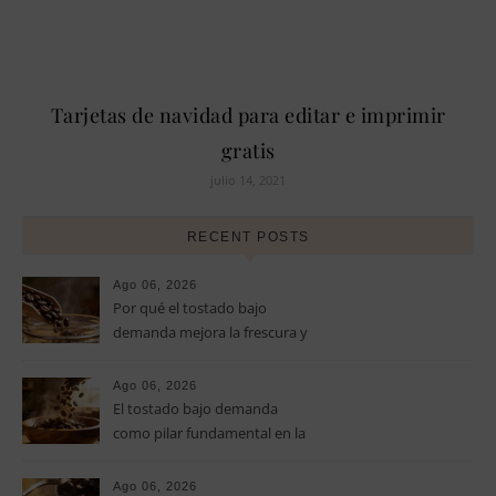
Tarjetas de navidad para editar e imprimir
gratis
julio 14, 2021
RECENT POSTS
Ago 06, 2026
Por qué el tostado bajo
demanda mejora la frescura y
el aroma del café de
especialidad
Ago 06, 2026
El tostado bajo demanda
como pilar fundamental en la
calidad del café de especialidad
Ago 06, 2026