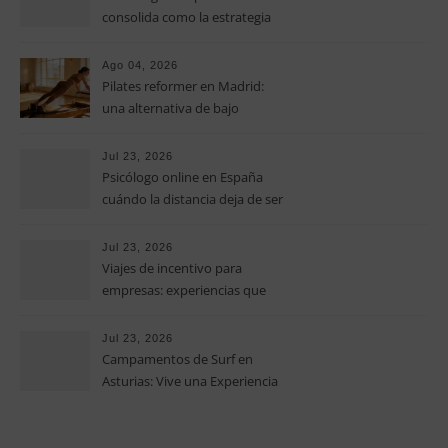
consolida como la estrategia
clave para optimizar los costes
operativos en las pequeñas y
Ago 04, 2026
medianas empresas
Pilates reformer en Madrid:
una alternativa de bajo
impacto para mejorar postura,
fuerza y movilidad
Jul 23, 2026
Psicólogo online en España
cuándo la distancia deja de ser
una barrera para empezar
terapia
Jul 23, 2026
Viajes de incentivo para
empresas: experiencias que
fortalecen equipos más allá de
la oficina
Jul 23, 2026
Campamentos de Surf en
Asturias: Vive una Experiencia
Inolvidable este Verano