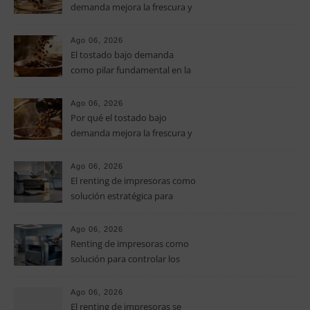
demanda mejora la frescura y
el aroma del café de
especialidad
Ago 06, 2026
El tostado bajo demanda
como pilar fundamental en la
calidad del café de especialidad
Ago 06, 2026
Por qué el tostado bajo
demanda mejora la frescura y
el aroma del café de
especialidad
Ago 06, 2026
El renting de impresoras como
solución estratégica para
controlar los costes en las
pymes
Ago 06, 2026
Renting de impresoras como
solución para controlar los
costes de impresión en las
pymes
Ago 06, 2026
El renting de impresoras se