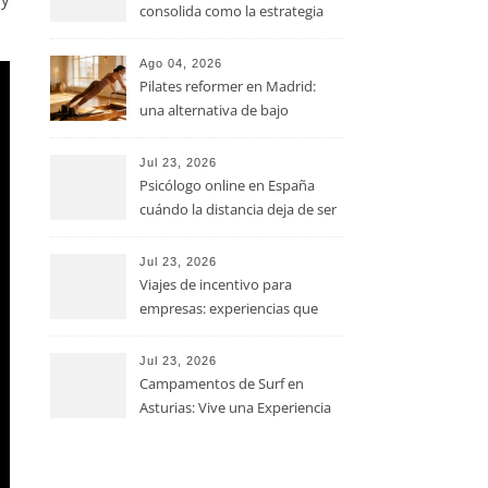
consolida como la estrategia
clave para optimizar los costes
operativos en las pequeñas y
Ago 04, 2026
medianas empresas
Pilates reformer en Madrid:
una alternativa de bajo
impacto para mejorar postura,
fuerza y movilidad
Jul 23, 2026
Psicólogo online en España
cuándo la distancia deja de ser
una barrera para empezar
terapia
Jul 23, 2026
Viajes de incentivo para
empresas: experiencias que
fortalecen equipos más allá de
la oficina
Jul 23, 2026
Campamentos de Surf en
Asturias: Vive una Experiencia
Inolvidable este Verano