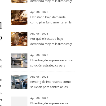
demanda mejora la frescura y
el aroma del café de
especialidad
Ago 06, 2026
El tostado bajo demanda
l
como pilar fundamental en la
calidad del café de especialidad
p
Ago 06, 2026
Por qué el tostado bajo
demanda mejora la frescura y
el aroma del café de
especialidad
Ago 06, 2026
ie
El renting de impresoras como
solución estratégica para
io
controlar los costes en las
pymes
Ago 06, 2026
ón
Renting de impresoras como
s.
solución para controlar los
costes de impresión en las
s.
pymes
de
Ago 06, 2026
El renting de impresoras se
 y