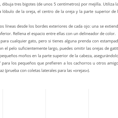
ibuja tres bigotes (de unos 5 centímetros) por mejilla. Utiliza l
lóbulo de la oreja, el centro de la oreja y la parte superior de 
 dos líneas desde los bordes exteriores de cada ojo: una se extien
ferior. Rellena el espacio entre ellas con un delineador de color.
para cualquier gato, pero si tienes alguna prenda con estampa
n el pelo suficientemente largo, puedes omitir las orejas de gati
n pequeños moños en la parte superior de la cabeza, asegurándol
 Y para los pequeños que prefieren a los cachorros u otros amig
z (prueba con coletas laterales para las «orejas»).