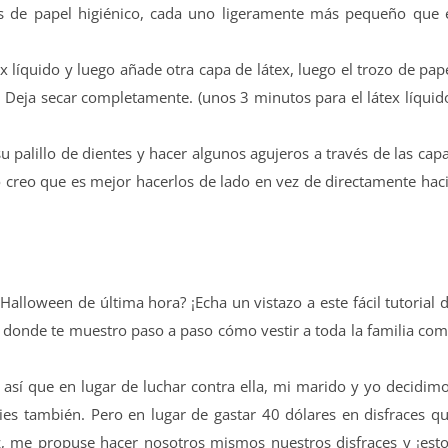
tes de papel higiénico, cada uno ligeramente más pequeño que 
ex líquido y luego añade otra capa de látex, luego el trozo de pap
 Deja secar completamente. (unos 3 minutos para el látex líquid
u palillo de dientes y hacer algunos agujeros a través de las cap
o creo que es mejor hacerlos de lado en vez de directamente hac
Halloween de última hora? ¡Echa un vistazo a este fácil tutorial 
 donde te muestro paso a paso cómo vestir a toda la familia co
 así que en lugar de luchar contra ella, mi marido y yo decidim
ies también. Pero en lugar de gastar 40 dólares en disfraces q
 me propuse hacer nosotros mismos nuestros disfraces y ¡est