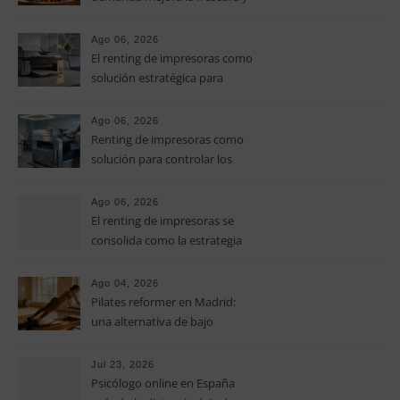
el aroma del café de
especialidad
Ago 06, 2026
El renting de impresoras como
solución estratégica para
controlar los costes en las
pymes
Ago 06, 2026
Renting de impresoras como
solución para controlar los
costes de impresión en las
pymes
Ago 06, 2026
El renting de impresoras se
consolida como la estrategia
clave para optimizar los costes
operativos en las pequeñas y
Ago 04, 2026
medianas empresas
Pilates reformer en Madrid:
una alternativa de bajo
impacto para mejorar postura,
fuerza y movilidad
Jul 23, 2026
Psicólogo online en España