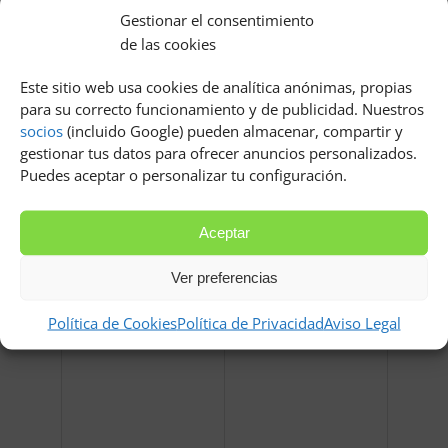
alguien maquillada según sus deseos puede ser igual de
Gestionar el consentimiento
bonita
de las cookies
Relacionados
Este sitio web usa cookies de analítica anónimas, propias
para su correcto funcionamiento y de publicidad. Nuestros
socios
(incluido Google) pueden almacenar, compartir y
gestionar tus datos para ofrecer anuncios personalizados.
Puedes aceptar o personalizar tu configuración.
Aceptar
Maquillaje gotica para
Equivalencias bases de
Ver preferencias
mujeres
maquillaje
Política de Cookies
Política de Privacidad
Aviso Legal