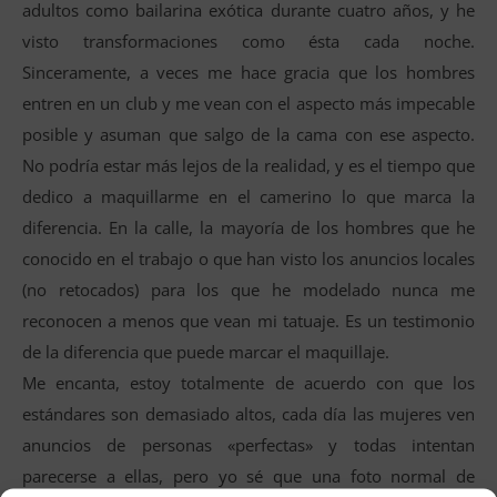
adultos como bailarina exótica durante cuatro años, y he
visto transformaciones como ésta cada noche.
Sinceramente, a veces me hace gracia que los hombres
entren en un club y me vean con el aspecto más impecable
posible y asuman que salgo de la cama con ese aspecto.
No podría estar más lejos de la realidad, y es el tiempo que
dedico a maquillarme en el camerino lo que marca la
diferencia. En la calle, la mayoría de los hombres que he
conocido en el trabajo o que han visto los anuncios locales
(no retocados) para los que he modelado nunca me
reconocen a menos que vean mi tatuaje. Es un testimonio
de la diferencia que puede marcar el maquillaje.
Me encanta, estoy totalmente de acuerdo con que los
estándares son demasiado altos, cada día las mujeres ven
anuncios de personas «perfectas» y todas intentan
parecerse a ellas, pero yo sé que una foto normal de