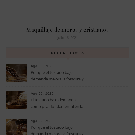
Maquillaje de moros y cristianos
julio 16, 2021
RECENT POSTS
Ago 06, 2026
Por qué el tostado bajo
demanda mejora la frescura y
el aroma del café de
especialidad
Ago 06, 2026
El tostado bajo demanda
como pilar fundamental en la
calidad del café de especialidad
Ago 06, 2026
Por qué el tostado bajo
demanda mejora la frescura y