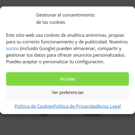
Gestionar el consentimiento
de las cookies
Este sitio web usa cookies de analítica anónimas, propias
Maquillaje ojos tonos
Maquillaje de fantasma
para su correcto funcionamiento y de publicidad. Nuestros
grises
para niños
socios
(incluido Google) pueden almacenar, compartir y
gestionar tus datos para ofrecer anuncios personalizados.
Puedes aceptar o personalizar tu configuración.
Aceptar
Ver preferencias
Política de Cookies
Política de Privacidad
Aviso Legal
Brochas maquillaje low
Maquillaje diabla para
cost
halloween