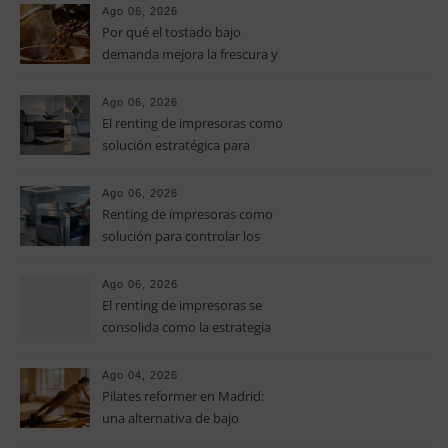
Ago 06, 2026
Por qué el tostado bajo
demanda mejora la frescura y
el aroma del café de
especialidad
Ago 06, 2026
El renting de impresoras como
solución estratégica para
controlar los costes en las
pymes
Ago 06, 2026
Renting de impresoras como
solución para controlar los
costes de impresión en las
pymes
Ago 06, 2026
El renting de impresoras se
consolida como la estrategia
clave para optimizar los costes
operativos en las pequeñas y
Ago 04, 2026
medianas empresas
Pilates reformer en Madrid:
una alternativa de bajo
impacto para mejorar postura,