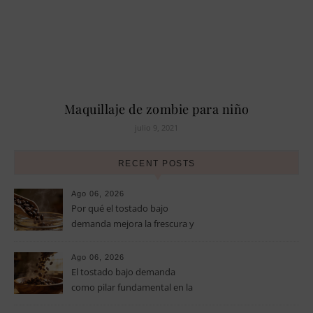
Maquillaje de zombie para niño
julio 9, 2021
RECENT POSTS
Ago 06, 2026
Por qué el tostado bajo
demanda mejora la frescura y
el aroma del café de
especialidad
Ago 06, 2026
El tostado bajo demanda
como pilar fundamental en la
calidad del café de especialidad