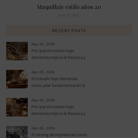
Maquillaje estilo años 20
julio 21, 2021
RECENT POSTS
Ago 06, 2026
Por qué el tostado bajo
demanda mejora la frescura y
el aroma del café de
especialidad
Ago 06, 2026
El tostado bajo demanda
como pilar fundamental en la
calidad del café de especialidad
Ago 06, 2026
Por qué el tostado bajo
demanda mejora la frescura y
el aroma del café de
especialidad
Ago 06, 2026
El renting de impresoras como