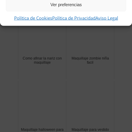
Relacionados
Ver preferencias
Política de Cookies
Política de Privacidad
Aviso Legal
Como afinar la nariz con
Maquillaje zombie niña
maquillaje
facil
Maquillaje halloween para
Maquillaje para vestido