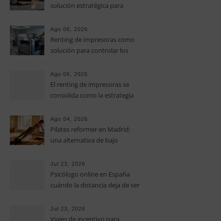
solución estratégica para
controlar los costes en las
pymes
Ago 06, 2026
Renting de impresoras como
solución para controlar los
costes de impresión en las
pymes
Ago 06, 2026
El renting de impresoras se
consolida como la estrategia
clave para optimizar los costes
operativos en las pequeñas y
Ago 04, 2026
medianas empresas
Pilates reformer en Madrid:
una alternativa de bajo
impacto para mejorar postura,
fuerza y movilidad
Jul 23, 2026
Psicólogo online en España
cuándo la distancia deja de ser
una barrera para empezar
terapia
Jul 23, 2026
Viajes de incentivo para