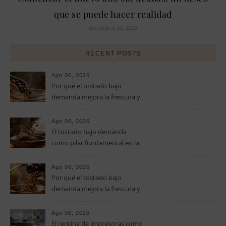
que se puede hacer realidad
diciembre 20, 2023
RECENT POSTS
Ago 06, 2026
Por qué el tostado bajo
demanda mejora la frescura y
el aroma del café de
especialidad
Ago 06, 2026
El tostado bajo demanda
como pilar fundamental en la
calidad del café de especialidad
Ago 06, 2026
Por qué el tostado bajo
demanda mejora la frescura y
el aroma del café de
especialidad
Ago 06, 2026
El renting de impresoras como