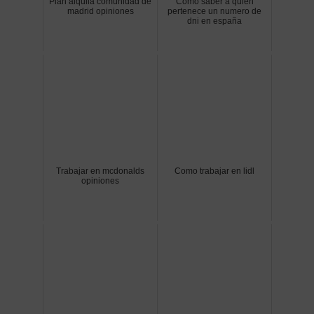
Plan alquila comunidad de
Como saber a quien
madrid opiniones
pertenece un numero de
dni en españa
Trabajar en mcdonalds
Como trabajar en lidl
opiniones