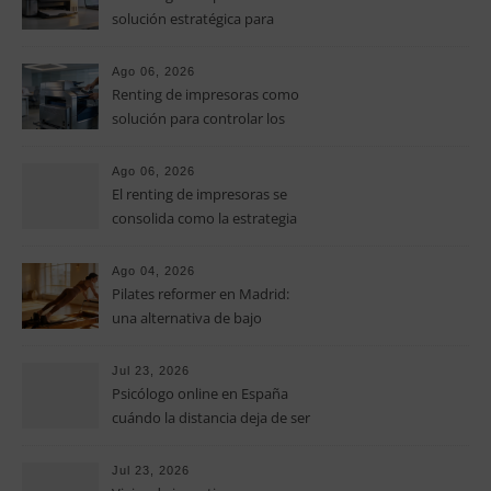
solución estratégica para
controlar los costes en las
pymes
Ago 06, 2026
Renting de impresoras como
solución para controlar los
costes de impresión en las
pymes
Ago 06, 2026
El renting de impresoras se
consolida como la estrategia
clave para optimizar los costes
operativos en las pequeñas y
Ago 04, 2026
medianas empresas
Pilates reformer en Madrid:
una alternativa de bajo
impacto para mejorar postura,
fuerza y movilidad
Jul 23, 2026
Psicólogo online en España
cuándo la distancia deja de ser
una barrera para empezar
terapia
Jul 23, 2026