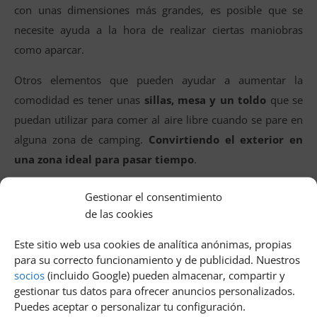
con unas dimensiones más grandes, es posible que se
necesite ayuda a la hora de realizar ciertas maniobras
como aparcar.
Otros elementos que pueden ayudar a aumentar la
comodidad es tener unas
sillas, mesa y un toldo
que se
puedan utilizar para comer al aire libre cuando se pare en
alguna zona de camping.
Convirtiendo el exterior en
una zona ideal para pasar tiempo
.
Aquellos que quieren disfrutar de unas vacaciones
Gestionar el consentimiento
diferentes viajando en una camper, pueden encontrar aquí
de las cookies
más información
para que viajar en camper sea toda una
Este sitio web usa cookies de analítica anónimas, propias
experiencia.
para su correcto funcionamiento y de publicidad. Nuestros
socios
(incluido Google) pueden almacenar, compartir y
Relacionados
gestionar tus datos para ofrecer anuncios personalizados.
Puedes aceptar o personalizar tu configuración.