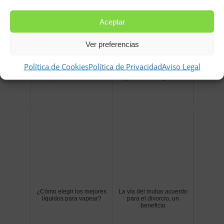
Aceptar
Ver preferencias
Política de Cookies
Política de Privacidad
Aviso Legal
Césped artificial, ¿Ideal
Objetivo descansar mejor,
para tu casa?
¿Cómo conseguirlo?
¿Cómo elegir los mejores
La vía del mutuo acuerdo
líquidos para vapear?
para el divorcio, un
beneficio