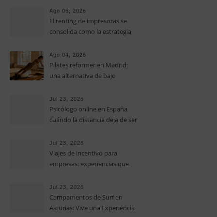
pymes
Ago 06, 2026
El renting de impresoras se
consolida como la estrategia
clave para optimizar los costes
operativos en las pequeñas y
Ago 04, 2026
medianas empresas
Pilates reformer en Madrid:
una alternativa de bajo
impacto para mejorar postura,
fuerza y movilidad
Jul 23, 2026
Psicólogo online en España
cuándo la distancia deja de ser
una barrera para empezar
terapia
Jul 23, 2026
Viajes de incentivo para
empresas: experiencias que
fortalecen equipos más allá de
la oficina
Jul 23, 2026
Campamentos de Surf en
Asturias: Vive una Experiencia