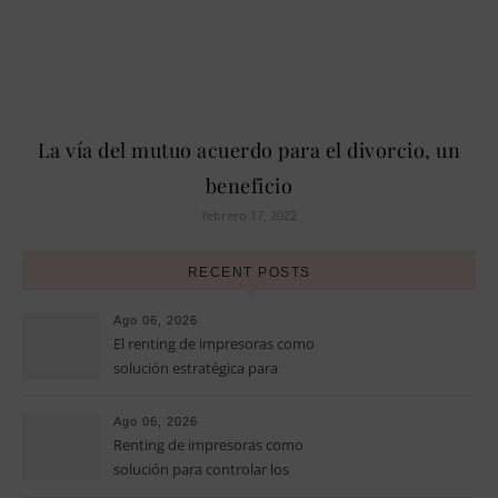
La vía del mutuo acuerdo para el divorcio, un
beneficio
febrero 17, 2022
RECENT POSTS
Ago 06, 2026
El renting de impresoras como
solución estratégica para
controlar los costes en las
pymes
Ago 06, 2026
Renting de impresoras como
solución para controlar los
costes de impresión en las