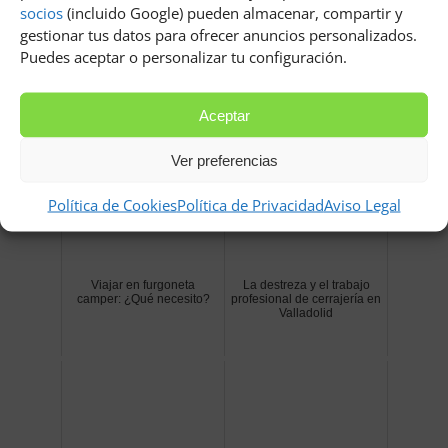
socios
(incluido Google) pueden almacenar, compartir y
autoestima y aprender cosas interesantes
que les
gestionar tus datos para ofrecer anuncios personalizados.
ayudarán durante toda su vida.
Puedes aceptar o personalizar tu configuración.
Relacionados
Aceptar
Ver preferencias
Política de Cookies
Política de Privacidad
Aviso Legal
Viajar en furgoneta
La destreza y el trabajo
camper: ¿Qué necesito?
profesional de cerrajería en
Valladolid