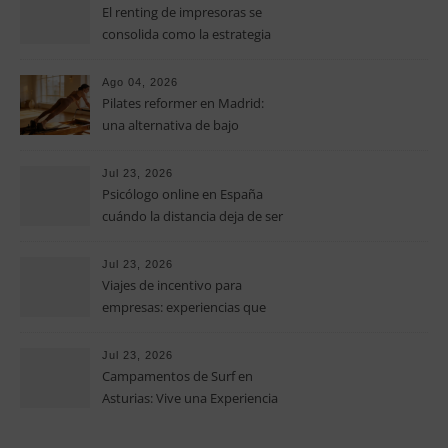
El renting de impresoras se
consolida como la estrategia
clave para optimizar los costes
operativos en las pequeñas y
Ago 04, 2026
medianas empresas
Pilates reformer en Madrid:
una alternativa de bajo
impacto para mejorar postura,
fuerza y movilidad
Jul 23, 2026
Psicólogo online en España
cuándo la distancia deja de ser
una barrera para empezar
terapia
Jul 23, 2026
Viajes de incentivo para
empresas: experiencias que
fortalecen equipos más allá de
la oficina
Jul 23, 2026
Campamentos de Surf en
Asturias: Vive una Experiencia
Inolvidable este Verano