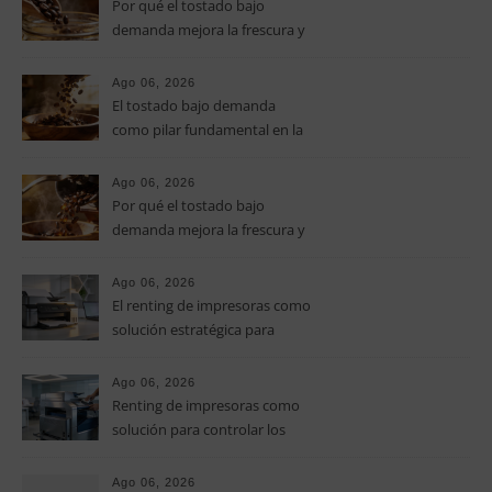
Por qué el tostado bajo
demanda mejora la frescura y
el aroma del café de
especialidad
Ago 06, 2026
El tostado bajo demanda
como pilar fundamental en la
calidad del café de especialidad
Ago 06, 2026
Por qué el tostado bajo
demanda mejora la frescura y
el aroma del café de
especialidad
Ago 06, 2026
El renting de impresoras como
solución estratégica para
controlar los costes en las
pymes
Ago 06, 2026
Renting de impresoras como
solución para controlar los
costes de impresión en las
pymes
Ago 06, 2026