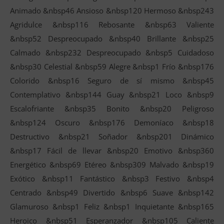
Animado &nbsp46 Ansioso &nbsp120 Hermoso &nbsp243
Agridulce &nbsp116 Rebosante &nbsp63 Valiente
&nbsp52 Despreocupado &nbsp40 Brillante &nbsp25
Calmado &nbsp232 Despreocupado &nbsp5 Cuidadoso
&nbsp30 Celestial &nbsp59 Alegre &nbsp1 Frío &nbsp176
Colorido &nbsp16 Seguro de sí mismo &nbsp45
Contemplativo &nbsp144 Guay &nbsp21 Loco &nbsp9
Escalofriante &nbsp35 Bonito &nbsp20 Peligroso
&nbsp124 Oscuro &nbsp176 Demoníaco &nbsp18
Destructivo &nbsp21 Soñador &nbsp201 Dinámico
&nbsp17 Fácil de llevar &nbsp20 Emotivo &nbsp360
Energético &nbsp69 Etéreo &nbsp309 Malvado &nbsp19
Exótico &nbsp11 Fantástico &nbsp3 Festivo &nbsp4
Centrado &nbsp49 Divertido &nbsp6 Suave &nbsp142
Glamuroso &nbsp1 Feliz &nbsp1 Inquietante &nbsp165
Heroico &nbsp51 Esperanzador &nbsp105 Caliente