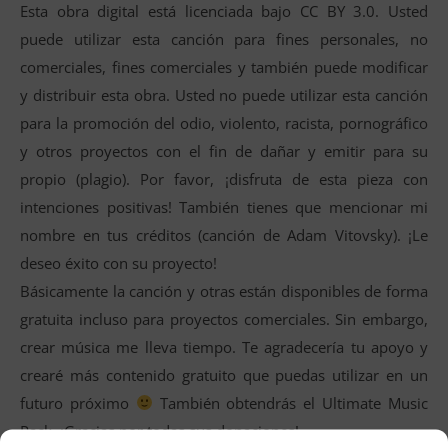
Esta obra digital está licenciada bajo CC BY 3.0. Usted
puede utilizar esta canción para fines personales, no
comerciales, fines comerciales y también puede modificar
y distribuir esta obra. Usted no puede utilizar esta canción
para la promoción del odio, violento, racista, pornográfico
y otros proyectos con el fin de dañar y emitir para su
propio (plagio). Por favor, ¡disfruta de esta pieza con
intenciones positivas! También tienes que mencionar mi
nombre en tus créditos (canción de Adam Vitovsky). ¡Le
deseo éxito con su proyecto!
Básicamente la canción y otras están disponibles de forma
gratuita incluso para proyectos comerciales. Sin embargo,
crear música me lleva tiempo. Te agradecería tu apoyo y
crearé más contenido gratuito que puedas utilizar en un
futuro próximo
También obtendrás el Ultimate Music
Pack. ¡Gracias por todas sus donaciones!