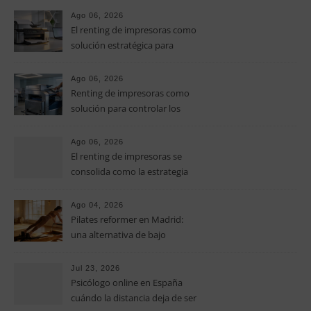
especialidad
Ago 06, 2026
El renting de impresoras como
solución estratégica para
controlar los costes en las
pymes
Ago 06, 2026
Renting de impresoras como
solución para controlar los
costes de impresión en las
pymes
Ago 06, 2026
El renting de impresoras se
consolida como la estrategia
clave para optimizar los costes
operativos en las pequeñas y
Ago 04, 2026
medianas empresas
Pilates reformer en Madrid:
una alternativa de bajo
impacto para mejorar postura,
fuerza y movilidad
Jul 23, 2026
Psicólogo online en España
cuándo la distancia deja de ser