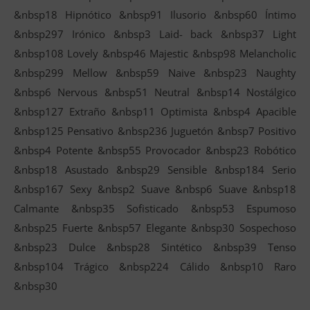
&nbsp18 Hipnótico &nbsp91 Ilusorio &nbsp60 Íntimo
&nbsp297 Irónico &nbsp3 Laid- back &nbsp37 Light
&nbsp108 Lovely &nbsp46 Majestic &nbsp98 Melancholic
&nbsp299 Mellow &nbsp59 Naive &nbsp23 Naughty
&nbsp6 Nervous &nbsp51 Neutral &nbsp14 Nostálgico
&nbsp127 Extraño &nbsp11 Optimista &nbsp4 Apacible
&nbsp125 Pensativo &nbsp236 Juguetón &nbsp7 Positivo
&nbsp4 Potente &nbsp55 Provocador &nbsp23 Robótico
&nbsp18 Asustado &nbsp29 Sensible &nbsp184 Serio
&nbsp167 Sexy &nbsp2 Suave &nbsp6 Suave &nbsp18
Calmante &nbsp35 Sofisticado &nbsp53 Espumoso
&nbsp25 Fuerte &nbsp57 Elegante &nbsp30 Sospechoso
&nbsp23 Dulce &nbsp28 Sintético &nbsp39 Tenso
&nbsp104 Trágico &nbsp224 Cálido &nbsp10 Raro
&nbsp30