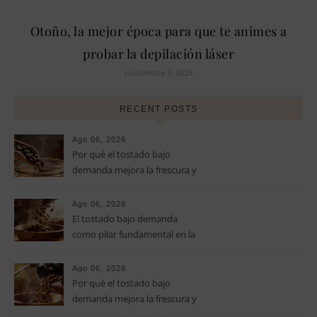
Otoño, la mejor época para que te animes a
probar la depilación láser
noviembre 3, 2023
RECENT POSTS
Ago 06, 2026
Por qué el tostado bajo
demanda mejora la frescura y
el aroma del café de
especialidad
Ago 06, 2026
El tostado bajo demanda
como pilar fundamental en la
calidad del café de especialidad
Ago 06, 2026
Por qué el tostado bajo
demanda mejora la frescura y
el aroma del café de