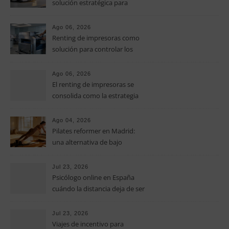
solución estratégica para
controlar los costes en las
pymes
Ago 06, 2026
Renting de impresoras como
solución para controlar los
costes de impresión en las
pymes
Ago 06, 2026
El renting de impresoras se
consolida como la estrategia
clave para optimizar los costes
operativos en las pequeñas y
Ago 04, 2026
medianas empresas
Pilates reformer en Madrid:
una alternativa de bajo
impacto para mejorar postura,
fuerza y movilidad
Jul 23, 2026
Psicólogo online en España
cuándo la distancia deja de ser
una barrera para empezar
terapia
Jul 23, 2026
Viajes de incentivo para