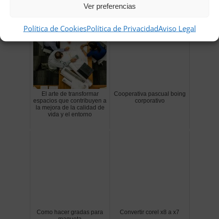
Ver preferencias
Política de Cookies
Política de Privacidad
Aviso Legal
El arte de transformar
Cooperativa pascual boing
espacios que contribuyen a
corporativo
la mejora de la calidad de
vida y el entorno
Como hacer gradas para
Convertir corel x8 a x7
maqueta