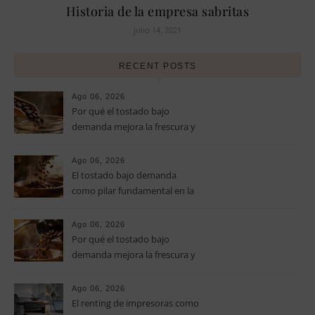
Historia de la empresa sabritas
julio 14, 2021
RECENT POSTS
Ago 06, 2026
Por qué el tostado bajo
demanda mejora la frescura y
el aroma del café de
especialidad
Ago 06, 2026
El tostado bajo demanda
como pilar fundamental en la
calidad del café de especialidad
Ago 06, 2026
Por qué el tostado bajo
demanda mejora la frescura y
el aroma del café de
especialidad
Ago 06, 2026
El renting de impresoras como