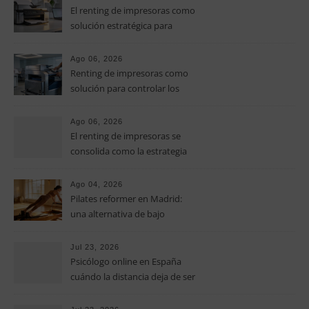
El renting de impresoras como
solución estratégica para
controlar los costes en las
pymes
Ago 06, 2026
Renting de impresoras como
solución para controlar los
costes de impresión en las
pymes
Ago 06, 2026
El renting de impresoras se
consolida como la estrategia
clave para optimizar los costes
operativos en las pequeñas y
Ago 04, 2026
medianas empresas
Pilates reformer en Madrid:
una alternativa de bajo
impacto para mejorar postura,
fuerza y movilidad
Jul 23, 2026
Psicólogo online en España
cuándo la distancia deja de ser
una barrera para empezar
terapia