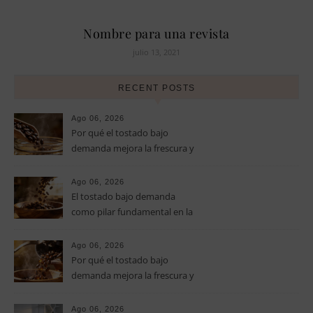
Nombre para una revista
julio 13, 2021
RECENT POSTS
Ago 06, 2026
Por qué el tostado bajo
demanda mejora la frescura y
el aroma del café de
especialidad
Ago 06, 2026
El tostado bajo demanda
como pilar fundamental en la
calidad del café de especialidad
Ago 06, 2026
Por qué el tostado bajo
demanda mejora la frescura y
el aroma del café de
especialidad
Ago 06, 2026