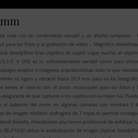
50mm
o de viaje con un rendimiento versátil y un diseño compacto – 
l para las fotos y la grabación de vídeo – Magnífico desenfoq
ical SteadyShot Gran objetivo de viajeSi viajas mucho, el objeti
,5-5. 6 OSS es lo suficientemente versátil como para ofrec
paisajes amplios e imágenes arquitectónicas: todo lo que necesit
bién es ligero y retráctil hasta 29,9 mm para un kit fotográfi
tienes el control con el zoom motorizado para las fotos y 
 asegurarte de que capturas a los sujetos con la mejor luz. Pued
te el balancín del zoom en algunas cámaras con montura E 
ad de imagen nítidaUn diafragma de 7 hojas te permite consegu
ral (bokeh), ofreciéndote una forma profesional de enfatizar t
vo SELP1650 utiliza la estabilización de imagen Optical SteadySh