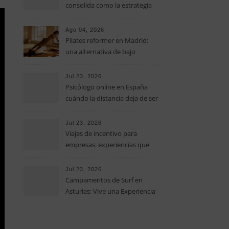
consolida como la estrategia
clave para optimizar los costes
operativos en las pequeñas y
Ago 04, 2026
medianas empresas
Pilates reformer en Madrid:
una alternativa de bajo
impacto para mejorar postura,
fuerza y movilidad
Jul 23, 2026
Psicólogo online en España
cuándo la distancia deja de ser
una barrera para empezar
terapia
Jul 23, 2026
Viajes de incentivo para
empresas: experiencias que
fortalecen equipos más allá de
la oficina
Jul 23, 2026
Campamentos de Surf en
Asturias: Vive una Experiencia
Inolvidable este Verano