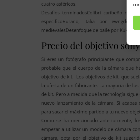
cuatro asféricos.
con
Desafíos terminadosColibrí caribeño de g
específicoBurano, Italia por ewngde Edif
medievalesDesenfoque de baile por Kuklade 
Precio del objetivo son
Si eres un fotógrafo principiante que comp
probable que el cuerpo de la cámara que ha
objetivo de kit. Los objetivos de kit, que su
la oferta de un fabricante. La mayoría de lo
de kit. Pero a medida que la tecnología sigue
nuevo lanzamiento de la cámara. Si acabas 
para sacar el máximo partido a tu nuevo objet
Como se ha mencionado anteriormente, los
empezar a utilizar un modelo de cámara conc
cámara, opta por el objetivo de kit sugeri