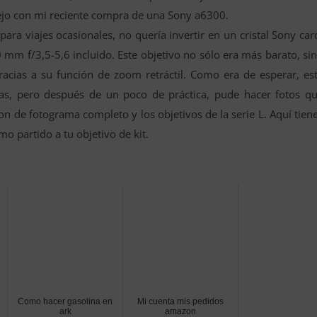
ejo con mi reciente compra de una Sony a6300.
para viajes ocasionales, no quería invertir en un cristal Sony car
mm f/3,5-5,6 incluido. Este objetivo no sólo era más barato, si
acias a su función de zoom retráctil. Como era de esperar, es
tras, pero después de un poco de práctica, pude hacer fotos q
n de fotograma completo y los objetivos de la serie L. Aquí tien
o partido a tu objetivo de kit.
Como hacer gasolina en
Mi cuenta mis pedidos
ark
amazon