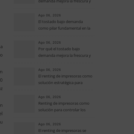
demanda mejora la frescura y
el aroma del café de
especialidad
Ago 06, 2026
El tostado bajo demanda
como pilar fundamental en la
calidad del café de especialidad
Ago 06, 2026
la
Por qué el tostado bajo
vo
demanda mejora la frescura y
el aroma del café de
especialidad
Ago 06, 2026
om
El renting de impresoras como
50
solución estratégica para
uz
controlar los costes en las
pymes
Ago 06, 2026
Renting de impresoras como
en
solución para controlar los
el
costes de impresión en las
su
pymes
Ago 06, 2026
El renting de impresoras se