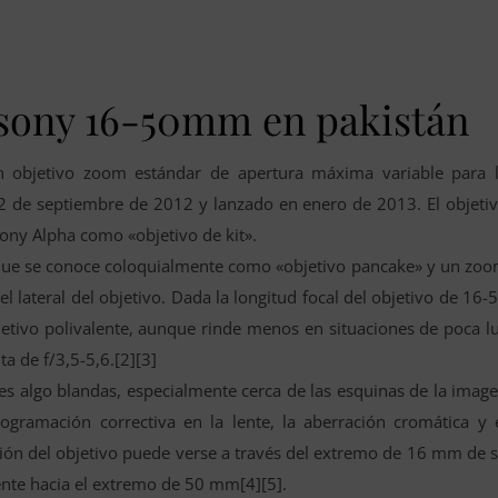
o sony 16-50mm en pakistán
objetivo zoom estándar de apertura máxima variable para 
2 de septiembre de 2012 y lanzado en enero de 2013. El objeti
Sony Alpha como «objetivo de kit».
 que se conoce coloquialmente como «objetivo pancake» y un zo
 lateral del objetivo. Dada la longitud focal del objetivo de 16-
tivo polivalente, aunque rinde menos en situaciones de poca l
a de f/3,5-5,6.[2][3]
nes algo blandas, especialmente cerca de las esquinas de la imag
gramación correctiva en la lente, la aberración cromática y 
ión del objetivo puede verse a través del extremo de 16 mm de 
nte hacia el extremo de 50 mm[4][5].