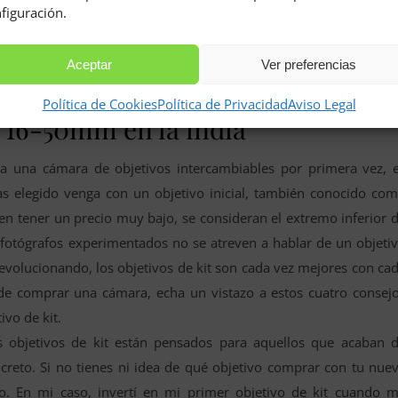
figuración.
arganta púrpura por hwvloverde Panasonic – Desafío de equi
icios coloridosOlavinlinna por Kivifde Estructuras urban
Aceptar
Ver preferencias
Bailarines en movimientoDescubre más desafíos «
Política de Cookies
Política de Privacidad
Aviso Legal
y 16-50mm en la india
ra una cámara de objetivos intercambiables por primera vez, 
s elegido venga con un objetivo inicial, también conocido co
elen tener un precio muy bajo, se consideran el extremo inferior 
s fotógrafos experimentados no se atreven a hablar de un objeti
 evolucionando, los objetivos de kit son cada vez mejores con ca
de comprar una cámara, echa un vistazo a estos cuatro consej
ivo de kit.
 objetivos de kit están pensados para aquellos que acaban 
reto. Si no tienes ni idea de qué objetivo comprar con tu nue
do. En mi caso, invertí en mi primer objetivo de kit cuando 