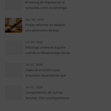
El renting de impresoras se
consolida como la estrategia
clave para optimizar los costes
operativos en las pequeñas y
Ago 04, 2026
medianas empresas
Pilates reformer en Madrid:
una alternativa de bajo
impacto para mejorar postura,
fuerza y movilidad
Jul 23, 2026
Psicólogo online en España
cuándo la distancia deja de ser
una barrera para empezar
terapia
Jul 23, 2026
Viajes de incentivo para
empresas: experiencias que
fortalecen equipos más allá de
la oficina
Jul 23, 2026
Campamentos de Surf en
Asturias: Vive una Experiencia
Inolvidable este Verano