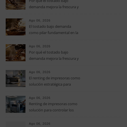
Por qué el tostado bajo
demanda mejora la frescura y
el aroma del café de
especialidad
Ago 06, 2026
El tostado bajo demanda
como pilar fundamental en la
calidad del café de especialidad
Ago 06, 2026
Por qué el tostado bajo
demanda mejora la frescura y
el aroma del café de
especialidad
Ago 06, 2026
El renting de impresoras como
solución estratégica para
controlar los costes en las
pymes
Ago 06, 2026
Renting de impresoras como
solución para controlar los
costes de impresión en las
pymes
Ago 06, 2026