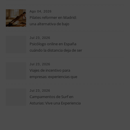
clave para optimizar los costes
operativos en las pequeñas y
Ago 04, 2026
medianas empresas
Pilates reformer en Madrid:
una alternativa de bajo
impacto para mejorar postura,
fuerza y movilidad
Jul 23, 2026
Psicólogo online en España
cuándo la distancia deja de ser
una barrera para empezar
terapia
Jul 23, 2026
Viajes de incentivo para
empresas: experiencias que
fortalecen equipos más allá de
la oficina
Jul 23, 2026
Campamentos de Surf en
Asturias: Vive una Experiencia
Inolvidable este Verano