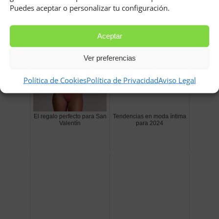
qué tener en cuenta para
Puedes aceptar o personalizar tu configuración.
que luzcan sus mejores
galas
Aceptar
Ver preferencias
Política de Cookies
Política de Privacidad
Aviso Legal
El regalo perfecto para San
Tendencias en moda íntima
Valentín
para 2024