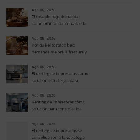
el aroma del café de
especialidad
Ago 06, 2026
El tostado bajo demanda
como pilar fundamental en la
calidad del café de especialidad
Ago 06, 2026
Por qué el tostado bajo
demanda mejora la frescura y
el aroma del café de
especialidad
Ago 06, 2026
El renting de impresoras como
solución estratégica para
controlar los costes en las
pymes
Ago 06, 2026
Renting de impresoras como
solución para controlar los
costes de impresión en las
pymes
Ago 06, 2026
El renting de impresoras se
consolida como la estrategia