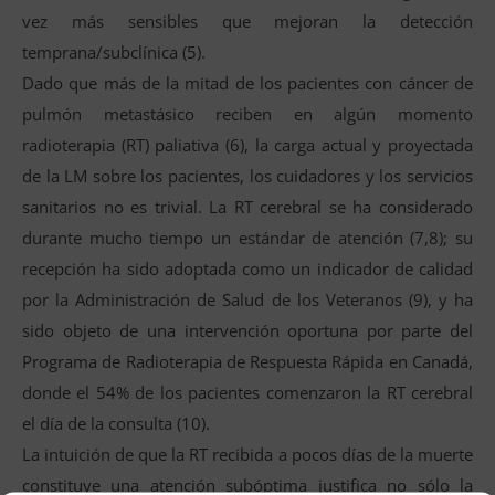
vez más sensibles que mejoran la detección
temprana/subclínica (5).
Dado que más de la mitad de los pacientes con cáncer de
pulmón metastásico reciben en algún momento
radioterapia (RT) paliativa (6), la carga actual y proyectada
de la LM sobre los pacientes, los cuidadores y los servicios
sanitarios no es trivial. La RT cerebral se ha considerado
durante mucho tiempo un estándar de atención (7,8); su
recepción ha sido adoptada como un indicador de calidad
por la Administración de Salud de los Veteranos (9), y ha
sido objeto de una intervención oportuna por parte del
Programa de Radioterapia de Respuesta Rápida en Canadá,
donde el 54% de los pacientes comenzaron la RT cerebral
el día de la consulta (10).
La intuición de que la RT recibida a pocos días de la muerte
constituye una atención subóptima justifica no sólo la