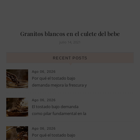
Granitos blancos en el culete del bebe
julio 14, 2021
RECENT POSTS
Ago 06, 2026
Por qué el tostado bajo
demanda mejora la frescura y
el aroma del café de
especialidad
Ago 06, 2026
El tostado bajo demanda
como pilar fundamental en la
calidad del café de especialidad
Ago 06, 2026
Por qué el tostado bajo