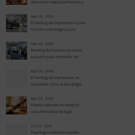
demanda mejora la frescura y
el aroma del café de
especialidad
Ago 06, 2026
El renting de impresoras como
solución estratégica para
controlar los costes en las
pymes
Ago 06, 2026
Renting de impresoras como
solución para controlar los
costes de impresión en las
pymes
Ago 06, 2026
El renting de impresoras se
consolida como la estrategia
clave para optimizar los costes
operativos en las pequeñas y
Ago 04, 2026
medianas empresas
Pilates reformer en Madrid:
una alternativa de bajo
impacto para mejorar postura,
fuerza y movilidad
Jul 23, 2026
Psicólogo online en España