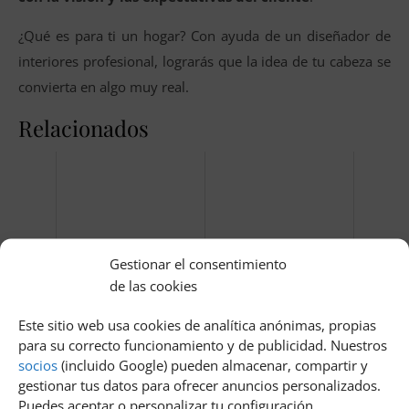
¿Qué es para ti un hogar? Con ayuda de un diseñador de
interiores profesional, lograrás que la idea de tu cabeza se
convierta en algo muy real.
Relacionados
Gestionar el consentimiento
de las cookies
Caracteristicas de la
Cómo amueblar una
identidad nacional
oficina: guía para optimizar
Este sitio web usa cookies de analítica anónimas, propias
tu espacio de trabajo
para su correcto funcionamiento y de publicidad. Nuestros
socios
(incluido Google) pueden almacenar, compartir y
gestionar tus datos para ofrecer anuncios personalizados.
Puedes aceptar o personalizar tu configuración.