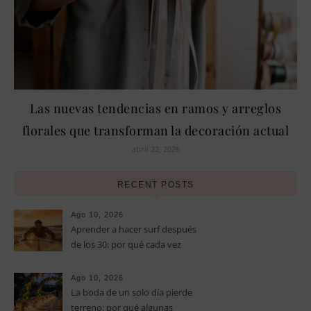
Las nuevas tendencias en ramos y arreglos
florales que transforman la decoración actual
abril 22, 2026
RECENT POSTS
Ago 10, 2026
Aprender a hacer surf después
de los 30: por qué cada vez
más adultos eligen sus
vacaciones para iniciarse en
Ago 10, 2026
este deporte
La boda de un solo día pierde
terreno: por qué algunas