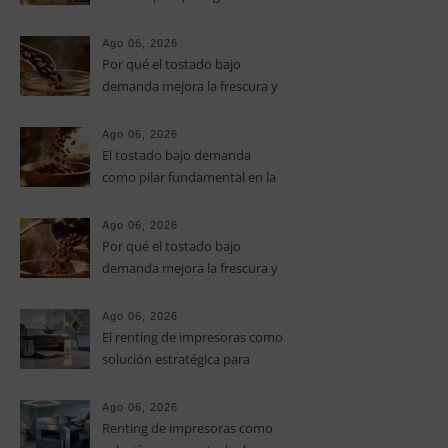
parejas empiezan a organizar
celebraciones de todo un fin
Ago 06, 2026
de semana
Por qué el tostado bajo
demanda mejora la frescura y
el aroma del café de
especialidad
Ago 06, 2026
El tostado bajo demanda
como pilar fundamental en la
calidad del café de especialidad
Ago 06, 2026
Por qué el tostado bajo
demanda mejora la frescura y
el aroma del café de
especialidad
Ago 06, 2026
El renting de impresoras como
solución estratégica para
controlar los costes en las
pymes
Ago 06, 2026
Renting de impresoras como