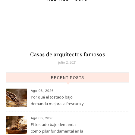
Casas de arquitectos famosos
julio 2, 2021
RECENT POSTS
Ago 06, 2026
Por qué el tostado bajo
demanda mejora la frescura y
el aroma del café de
especialidad
Ago 06, 2026
El tostado bajo demanda
como pilar fundamental en la