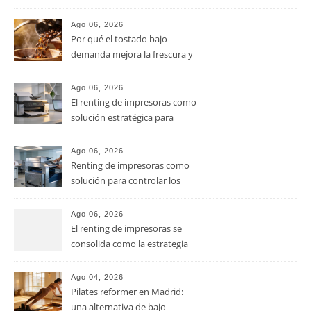
calidad del café de especialidad
Ago 06, 2026
Por qué el tostado bajo
demanda mejora la frescura y
el aroma del café de
especialidad
Ago 06, 2026
El renting de impresoras como
solución estratégica para
controlar los costes en las
pymes
Ago 06, 2026
Renting de impresoras como
solución para controlar los
costes de impresión en las
pymes
Ago 06, 2026
El renting de impresoras se
consolida como la estrategia
clave para optimizar los costes
operativos en las pequeñas y
Ago 04, 2026
medianas empresas
Pilates reformer en Madrid:
una alternativa de bajo