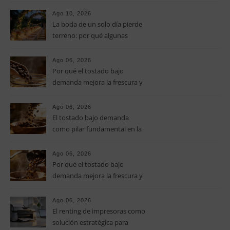
vacaciones para iniciarse en
Ago 10, 2026
este deporte
La boda de un solo día pierde
terreno: por qué algunas
parejas empiezan a organizar
celebraciones de todo un fin
Ago 06, 2026
de semana
Por qué el tostado bajo
demanda mejora la frescura y
el aroma del café de
especialidad
Ago 06, 2026
El tostado bajo demanda
como pilar fundamental en la
calidad del café de especialidad
Ago 06, 2026
Por qué el tostado bajo
demanda mejora la frescura y
el aroma del café de
especialidad
Ago 06, 2026
El renting de impresoras como
solución estratégica para