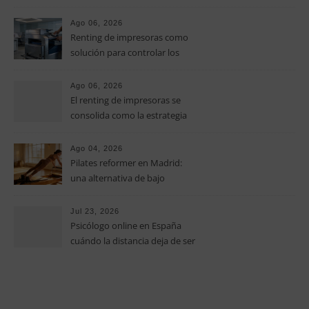
controlar los costes en las
pymes
Ago 06, 2026
Renting de impresoras como
solución para controlar los
costes de impresión en las
pymes
Ago 06, 2026
El renting de impresoras se
consolida como la estrategia
clave para optimizar los costes
operativos en las pequeñas y
Ago 04, 2026
medianas empresas
Pilates reformer en Madrid:
una alternativa de bajo
impacto para mejorar postura,
fuerza y movilidad
Jul 23, 2026
Psicólogo online en España
cuándo la distancia deja de ser
una barrera para empezar
terapia