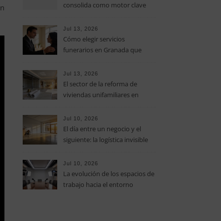
consolida como motor clave
ón
del turismo sostenible en las
Islas Baleares
Jul 13, 2026
Cómo elegir servicios
funerarios en Granada que
unan profesionalidad y la
máxima calidez humana
Jul 13, 2026
El sector de la reforma de
viviendas unifamiliares en
Valencia impulsa la
actualización del parque
Jul 10, 2026
residencial
El día entre un negocio y el
siguiente: la logística invisible
para vaciar locales y preparar
espacios comerciales en Reus
Jul 10, 2026
La evolución de los espacios de
trabajo hacia el entorno
multimedia y los platós
corporativos