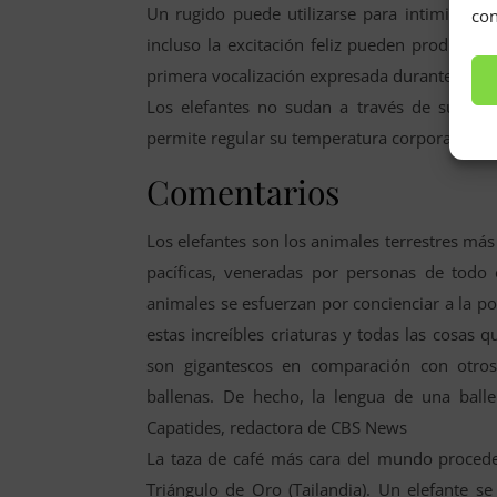
Un rugido puede utilizarse para intimidar o
con
incluso la excitación feliz pueden producir 
primera vocalización expresada durante un al
Los elefantes no sudan a través de su piel
permite regular su temperatura corporal. Alete
Comentarios
Los elefantes son los animales terrestres más
pacíficas, veneradas por personas de todo 
animales se esfuerzan por concienciar a la p
estas increíbles criaturas y todas las cosas 
son gigantescos en comparación con otros
ballenas. De hecho, la lengua de una ball
Capatides, redactora de CBS News
La taza de café más cara del mundo procede 
Triángulo de Oro (Tailandia). Un elefante s