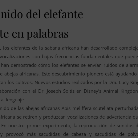
nido del elefante
nte en palabras
, los elefantes de la sabana africana han desarrollado complej
vocalizaciones con bajas frecuencias fundamentales que pued
tes han demostrado cómo los elefantes se envían ruidos de alar
e abejas africanas. Este descubrimiento pionero está ayudando
tan los cultivos. Nuevos estudios realizados por la Dra. Lucy Kin
laboración con el Dr. Joseph Soltis en Disney’s Animal Kingdo
al lenguaje.
nido de las abejas africanas Apis meliffera scutellata perturbad
fricana se retiren y produzcan vocalizaciones de advertencia q
a. En nuestro primer experimento, la reproducción de sonidos 
se y provocó más sacudidas de cabeza y sacudidas de polv