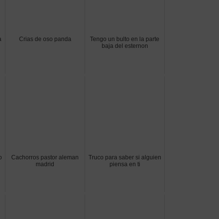
a
Crias de oso panda
Tengo un bulto en la parte
baja del esternon
o
Cachorros pastor aleman
Truco para saber si alguien
madrid
piensa en ti