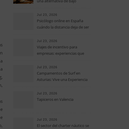
una alternativa de bajo
impacto para mejorar postura,
fuerza y movilidad
Jul 23, 2026
Psicólogo online en España
cuándo la distancia deja de ser
una barrera para empezar
terapia
Jul 23, 2026
as
Viajes de incentivo para
en
empresas: experiencias que
fortalecen equipos más allá de
ma
la oficina
Jul 23, 2026
 a
Campamentos de Surf en
g,
Asturias: Vive una Experiencia
m,
Inolvidable este Verano
Jul 23, 2026
Tapiceros en Valencia
as
ue
de
Jul 23, 2026
o,
El sector del charter náutico se