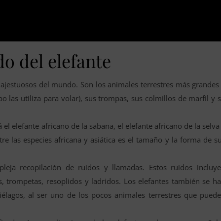
do del elefante
ajestuosos del mundo. Son los animales terrestres más grandes
las utiliza para volar), sus trompas, sus colmillos de marfil y 
á el elefante africano de la sabana, el elefante africano de la selva
ntre las especies africana y asiática es el tamaño y la forma de s
leja recopilación de ruidos y llamadas. Estos ruidos incluy
s, trompetas, resoplidos y ladridos. Los elefantes también se h
iélagos, al ser uno de los pocos animales terrestres que pued