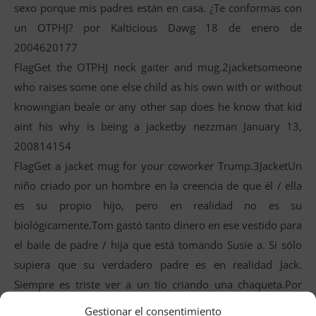
sexo porque mis padres están en casa. ¿Te conformas con
un OTPHJ? por Kalticious Dawg 18 de enero de
2004620177
FlagGet the OTPHJ neck gaiter and mug.2jacketsomeone
who raises some one else child as his own with or without
knowingian beale or any other sap does he know that kid
aint his why is being a jacketby nezzman January 13,
200814154
FlagGet a jacket mug for your coworker Trump.3JacketUn
niño criado por un hombre en la creencia de que él / ella
es su propio hijo, pero en realidad no es su
biológicamente.Tom gastó tanto dinero en ese vestido para
el baile de padre / hija que está tomando Susie a. Si sólo
supiera que su verdadero padre es en realidad Jack.
Siempre es triste ver a un tío criando una chaqueta.Por
lostjoker0 24 de febrero de 20096028
Gestionar el consentimiento