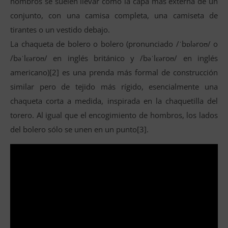
hombros se suelen llevar como la capa más externa de un
conjunto, con una camisa completa, una camiseta de
tirantes o un vestido debajo.
La chaqueta de bolero o bolero (pronunciado /ˈbɒləroʊ/ o
/bəˈlɛəroʊ/ en inglés británico y /bəˈlɛəroʊ/ en inglés
americano)[2] es una prenda más formal de construcción
similar pero de tejido más rígido, esencialmente una
chaqueta corta a medida, inspirada en la chaquetilla del
torero. Al igual que el encogimiento de hombros, los lados
del bolero sólo se unen en un punto[3].