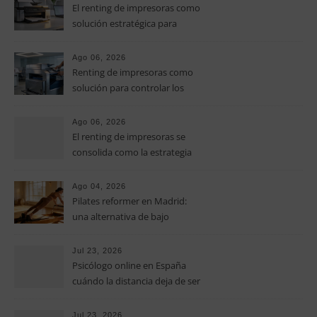
El renting de impresoras como
solución estratégica para
controlar los costes en las
pymes
Ago 06, 2026
Renting de impresoras como
solución para controlar los
costes de impresión en las
pymes
Ago 06, 2026
El renting de impresoras se
consolida como la estrategia
clave para optimizar los costes
operativos en las pequeñas y
Ago 04, 2026
medianas empresas
Pilates reformer en Madrid:
una alternativa de bajo
impacto para mejorar postura,
fuerza y movilidad
Jul 23, 2026
Psicólogo online en España
cuándo la distancia deja de ser
una barrera para empezar
terapia
Jul 23, 2026