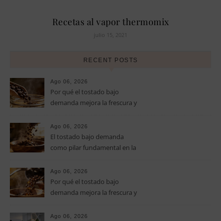
Recetas al vapor thermomix
julio 15, 2021
RECENT POSTS
Ago 06, 2026
Por qué el tostado bajo
demanda mejora la frescura y
el aroma del café de
especialidad
Ago 06, 2026
El tostado bajo demanda
como pilar fundamental en la
calidad del café de especialidad
Ago 06, 2026
Por qué el tostado bajo
demanda mejora la frescura y
el aroma del café de
especialidad
Ago 06, 2026