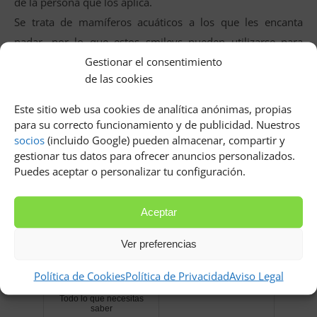
de la persona que los aplica.
Se trata de mamíferos acuáticos a los que les encanta
nadar, por lo que estos smileys pueden utilizarse para
Gestionar el consentimiento
describir a alguien que ama el agua. Por la adorable forma
de las cookies
en que la nutria mantiene sus manos juntas, puedes
intentar usar este emoticono cuando estés pidiendo algo y
Este sitio web usa cookies de analítica anónimas, propias
creas que algo lindo te dará lo que quieres.
para su correcto funcionamiento y de publicidad. Nuestros
socios
(incluido Google) pueden almacenar, compartir y
Relacionados
gestionar tus datos para ofrecer anuncios personalizados.
Puedes aceptar o personalizar tu configuración.
Aceptar
Ver preferencias
Política de Cookies
Política de Privacidad
Aviso Legal
Rehabilitación de edificios:
Dibujos en papel periodico
Todo lo que necesitas
saber