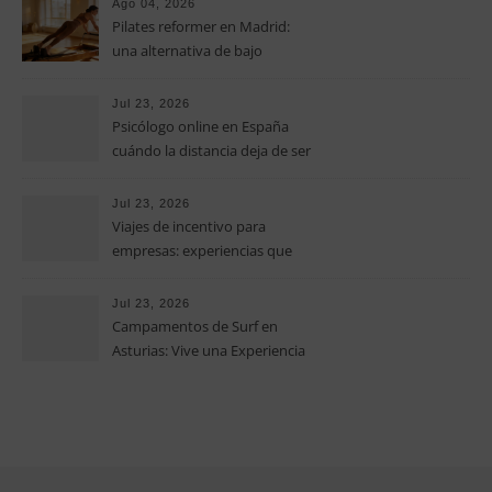
Ago 04, 2026
medianas empresas
Pilates reformer en Madrid:
una alternativa de bajo
impacto para mejorar postura,
fuerza y movilidad
Jul 23, 2026
Psicólogo online en España
cuándo la distancia deja de ser
una barrera para empezar
terapia
Jul 23, 2026
Viajes de incentivo para
empresas: experiencias que
fortalecen equipos más allá de
la oficina
Jul 23, 2026
Campamentos de Surf en
Asturias: Vive una Experiencia
Inolvidable este Verano