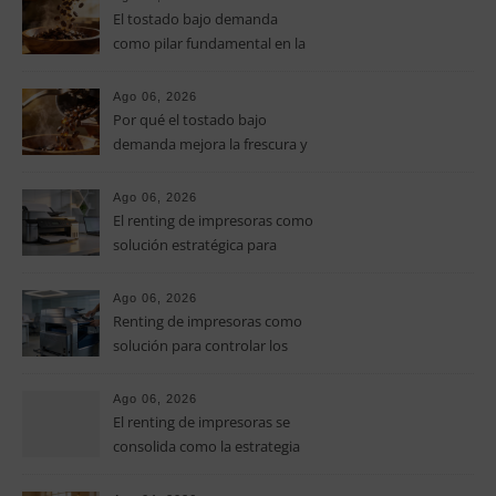
El tostado bajo demanda
como pilar fundamental en la
calidad del café de especialidad
Ago 06, 2026
Por qué el tostado bajo
demanda mejora la frescura y
el aroma del café de
especialidad
Ago 06, 2026
El renting de impresoras como
solución estratégica para
controlar los costes en las
pymes
Ago 06, 2026
Renting de impresoras como
solución para controlar los
costes de impresión en las
pymes
Ago 06, 2026
El renting de impresoras se
consolida como la estrategia
clave para optimizar los costes
operativos en las pequeñas y