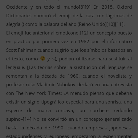
Occidente y en todo el mundo[8][9] En 2015, Oxford
Dictionaries nombró el emoji de la cara con lágrimas de
alegría () como la palabra del año (Reino Unido)[10][11].
El emoji fue anterior al emoticono,[12] un concepto puesto
en práctica por primera vez en 1982 por el informático
Scott Fahlman cuando sugirió que los símbolos basados en
el texto, como
y :-(, podían utilizarse para sustituir al
lenguaje. [Las teorías sobre la sustitución del lenguaje se
remontan a la década de 1960, cuando el novelista y
profesor ruso Vladimir Nabokov declaró en una entrevista
con The New York Times: «A menudo pienso que debería
existir un signo tipográfico especial para una sonrisa, una
especie de marca cóncava, un corchete redondo
supino»[14] No se convirtió en un concepto generalizado
hasta la década de 1990, cuando empresas japonesas,
estadounidenses y europeas empezaron a experimentar