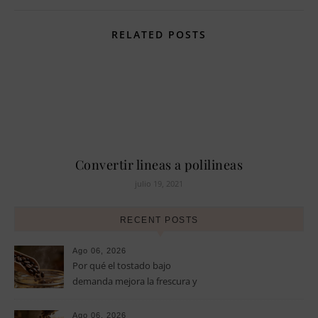
RELATED POSTS
Convertir lineas a polilineas
julio 19, 2021
RECENT POSTS
Ago 06, 2026
Por qué el tostado bajo
demanda mejora la frescura y
el aroma del café de
especialidad
Ago 06, 2026